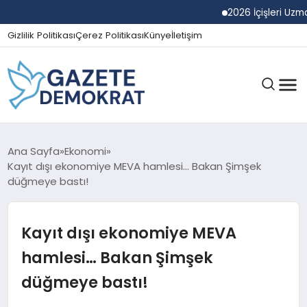
2026 İçişleri Uzman Ya
Gizlilik Politikası
Çerez Politikası
Künye
İletişim
GÜNDEM
Ana Sayfa
Ekonomi
Kayıt dışı ekonomiye MEVA hamlesi… Bakan Şimşek
düğmeye bastı!
EKONOMI
Kayıt dışı ekonomiye MEVA
SPOR
hamlesi… Bakan Şimşek
düğmeye bastı!
MAGAZIN