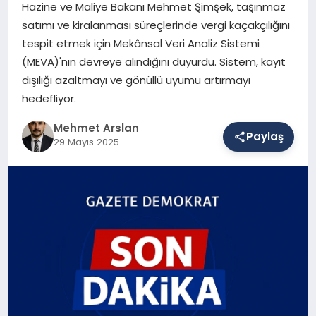
Hazine ve Maliye Bakanı Mehmet Şimşek, taşınmaz
satımı ve kiralanması süreçlerinde vergi kaçakçılığını
tespit etmek için Mekânsal Veri Analiz Sistemi
SAĞLIK
(MEVA)'nın devreye alındığını duyurdu. Sistem, kayıt
dışılığı azaltmayı ve gönüllü uyumu artırmayı
hedefliyor.
EĞITIM
Mehmet Arslan
Paylaş
29 Mayıs 2025
DÜNYA
YAŞAM