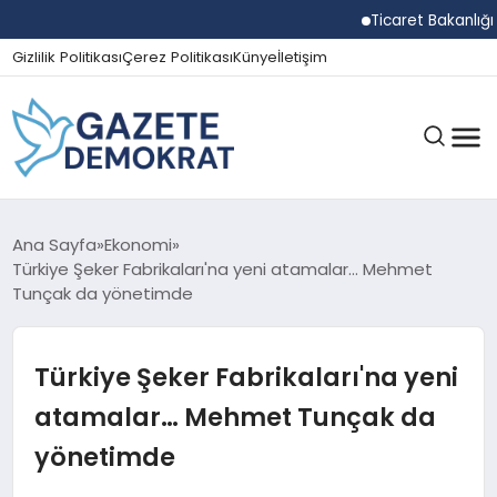
Ticaret Bakanlığı Eki
Gizlilik Politikası
Çerez Politikası
Künye
İletişim
GÜNDEM
Ana Sayfa
Ekonomi
Türkiye Şeker Fabrikaları'na yeni atamalar… Mehmet
Tunçak da yönetimde
EKONOMI
Türkiye Şeker Fabrikaları'na yeni
SPOR
atamalar… Mehmet Tunçak da
yönetimde
MAGAZIN