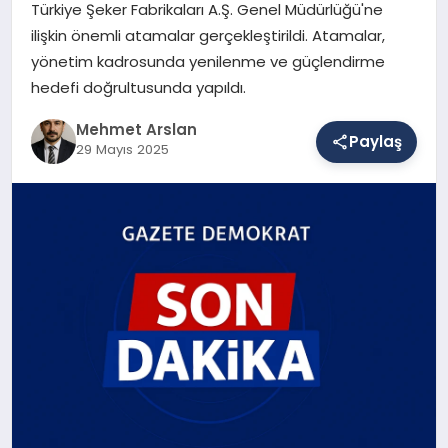
Türkiye Şeker Fabrikaları A.Ş. Genel Müdürlüğü'ne
ilişkin önemli atamalar gerçekleştirildi. Atamalar,
yönetim kadrosunda yenilenme ve güçlendirme
SAĞLIK
hedefi doğrultusunda yapıldı.
Mehmet Arslan
EĞITIM
Paylaş
29 Mayıs 2025
DÜNYA
YAŞAM