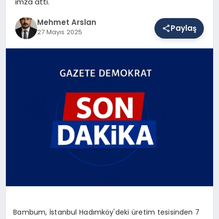
imza attı.
Mehmet Arslan
Paylaş
SAĞLIK
27 Mayıs 2025
EĞITIM
DÜNYA
YAŞAM
Bambum, İstanbul Hadımköy'deki üretim tesisinden 7