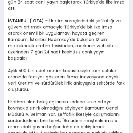
gün 24 saat canlı yayın başlatarak Türkiye'de ilke imza
attı.
İSTANBUL (İGFA)
– Üretim süreçlerindeki şeffaflığı ve
güveni artırmak amacıyla Türkiye'de bir ilke imza
atarak önemli bir uygulamayı hayata geçiren
Bambum, İstanbul Hadımköy'de bulunan 12 bin
metrekarelik üretim tesisinden, markanın web sitesi
üzerinden 7 gün 24 saat kesintisiz canlı yayın
başlatıldı.
Aylık 500 bin adet üretim kapasitesiyle tam doluluk
oranında faaliyet gösteren firma, inovasyona dayalı
yerli üretimi ve sürdürülebilirlik anlayışıyla sektörde fark
oluşturdu.
Üretime olan bakış açılarının sadece ürün ortaya
koymakla sınırlı olmadığını söyleyen Bambum Genel
Müdürü A. Selman Yar, şeffaflık ilkesiyle çalışmalarını
sürdürdüklerini belirterek, "Bu adımı müşterilerimizle
aramızdaki güven bağını daha da pekiştirmek
amacıyla attık. Üretimin her aşamasını açık bir şekilde