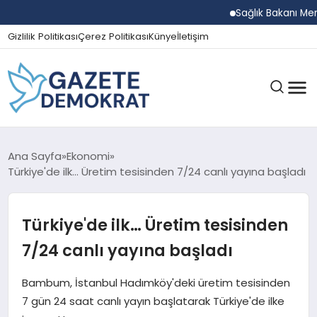
Sağlık Bakanı Memişo
Gizlilik Politikası
Çerez Politikası
Künye
İletişim
GÜNDEM
Ana Sayfa
Ekonomi
Türkiye'de ilk… Üretim tesisinden 7/24 canlı yayına başladı
EKONOMI
Türkiye'de ilk… Üretim tesisinden
7/24 canlı yayına başladı
SPOR
Bambum, İstanbul Hadımköy'deki üretim tesisinden
7 gün 24 saat canlı yayın başlatarak Türkiye'de ilke
MAGAZIN