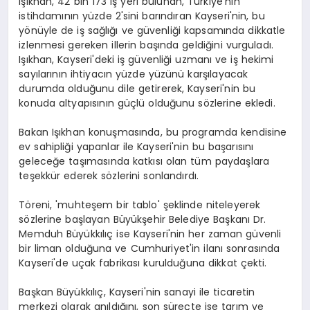
Işıkhan, 42 bin 173 iş yeri bulunan, Türkiye'nin
istihdamının yüzde 2'sini barındıran Kayseri'nin, bu
yönüyle de iş sağlığı ve güvenliği kapsamında dikkatle
izlenmesi gereken illerin başında geldiğini vurguladı.
Işıkhan, Kayseri'deki iş güvenliği uzmanı ve iş hekimi
sayılarının ihtiyacın yüzde yüzünü karşılayacak
durumda olduğunu dile getirerek, Kayseri'nin bu
konuda altyapısının güçlü olduğunu sözlerine ekledi.
Bakan Işıkhan konuşmasında, bu programda kendisine
ev sahipliği yapanlar ile Kayseri'nin bu başarısını
geleceğe taşımasında katkısı olan tüm paydaşlara
teşekkür ederek sözlerini sonlandırdı.
Töreni, 'muhteşem bir tablo' şeklinde niteleyerek
sözlerine başlayan Büyükşehir Belediye Başkanı Dr.
Memduh Büyükkılıç ise Kayseri'nin her zaman güvenli
bir liman olduğuna ve Cumhuriyet'in ilanı sonrasında
Kayseri'de uçak fabrikası kurulduğuna dikkat çekti.
Başkan Büyükkılıç, Kayseri'nin sanayi ile ticaretin
merkezi olarak anıldığını, son süreçte ise tarım ve