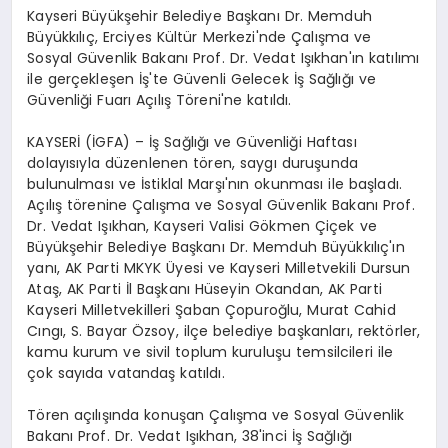
Kayseri Büyükşehir Belediye Başkanı Dr. Memduh
Büyükkılıç, Erciyes Kültür Merkezi'nde Çalışma ve
Sosyal Güvenlik Bakanı Prof. Dr. Vedat Işıkhan'ın katılımı
ile gerçekleşen İş'te Güvenli Gelecek İş Sağlığı ve
Güvenliği Fuarı Açılış Töreni'ne katıldı.
KAYSERİ (İGFA) – İş Sağlığı ve Güvenliği Haftası
dolayısıyla düzenlenen tören, saygı duruşunda
bulunulması ve İstiklal Marşı'nın okunması ile başladı.
Açılış törenine Çalışma ve Sosyal Güvenlik Bakanı Prof.
Dr. Vedat Işıkhan, Kayseri Valisi Gökmen Çiçek ve
Büyükşehir Belediye Başkanı Dr. Memduh Büyükkılıç'ın
yanı, AK Parti MKYK Üyesi ve Kayseri Milletvekili Dursun
Ataş, AK Parti İl Başkanı Hüseyin Okandan, AK Parti
Kayseri Milletvekilleri Şaban Çopuroğlu, Murat Cahid
Cıngı, S. Bayar Özsoy, ilçe belediye başkanları, rektörler,
kamu kurum ve sivil toplum kuruluşu temsilcileri ile
çok sayıda vatandaş katıldı.
Tören açılışında konuşan Çalışma ve Sosyal Güvenlik
Bakanı Prof. Dr. Vedat Işıkhan, 38'inci İş Sağlığı