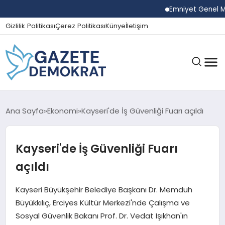
Emniyet Genel Müdürü
Gizlilik Politikası
Çerez Politikası
Künye
İletişim
GÜNDEM
Ana Sayfa
Ekonomi
Kayseri'de İş Güvenliği Fuarı açıldı
Kayseri'de İş Güvenliği Fuarı
EKONOMI
açıldı
SPOR
Kayseri Büyükşehir Belediye Başkanı Dr. Memduh
Büyükkılıç, Erciyes Kültür Merkezi'nde Çalışma ve
Sosyal Güvenlik Bakanı Prof. Dr. Vedat Işıkhan'ın
MAGAZIN