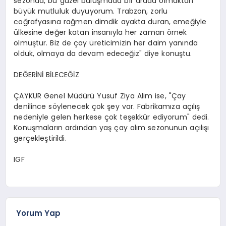
sezonda, bu güzel buluşmada bir arada olmaktan
büyük mutluluk duyuyorum. Trabzon, zorlu
coğrafyasına rağmen dimdik ayakta duran, emeğiyle
ülkesine değer katan insanıyla her zaman örnek
olmuştur. Biz de çay üreticimizin her daim yanında
olduk, olmaya da devam edeceğiz" diye konuştu.
DEĞERİNİ BİLECEĞİZ
ÇAYKUR Genel Müdürü Yusuf Ziya Alim ise, "Çay
denilince söylenecek çok şey var. Fabrikamıza açılış
nedeniyle gelen herkese çok teşekkür ediyorum" dedi.
Konuşmaların ardından yaş çay alım sezonunun açılışı
gerçekleştirildi.
IGF
Yorum Yap