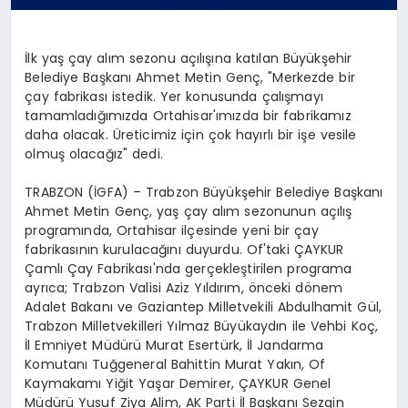
İlk yaş çay alım sezonu açılışına katılan Büyükşehir
Belediye Başkanı Ahmet Metin Genç, "Merkezde bir
çay fabrikası istedik. Yer konusunda çalışmayı
tamamladığımızda Ortahisar'ımızda bir fabrikamız
daha olacak. Üreticimiz için çok hayırlı bir işe vesile
olmuş olacağız" dedi.
TRABZON (İGFA) – Trabzon Büyükşehir Belediye Başkanı
Ahmet Metin Genç, yaş çay alım sezonunun açılış
programında, Ortahisar ilçesinde yeni bir çay
fabrikasının kurulacağını duyurdu. Of'taki ÇAYKUR
Çamlı Çay Fabrikası'nda gerçekleştirilen programa
ayrıca; Trabzon Valisi Aziz Yıldırım, önceki dönem
Adalet Bakanı ve Gaziantep Milletvekili Abdulhamit Gül,
Trabzon Milletvekilleri Yılmaz Büyükaydın ile Vehbi Koç,
İl Emniyet Müdürü Murat Esertürk, İl Jandarma
Komutanı Tuğgeneral Bahittin Murat Yakın, Of
Kaymakamı Yiğit Yaşar Demirer, ÇAYKUR Genel
Müdürü Yusuf Ziya Alim, AK Parti İl Başkanı Sezgin