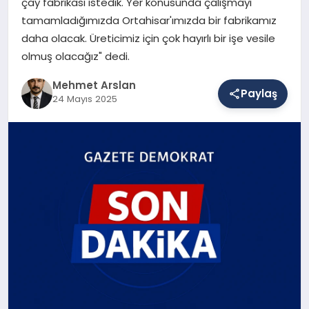
çay fabrikası istedik. Yer konusunda çalışmayı
tamamladığımızda Ortahisar'ımızda bir fabrikamız
daha olacak. Üreticimiz için çok hayırlı bir işe vesile
SAĞLIK
olmuş olacağız" dedi.
Mehmet Arslan
Paylaş
EĞITIM
24 Mayıs 2025
DÜNYA
YAŞAM