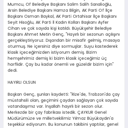
Mumcu, Of Belediye Başkanı Salim Salih Sarıalioğlu,
Arsin Belediye Başkanı Hamza Bilgin, AK Parti Of İlçe
Başkanı Osman Baykal, AK Parti Ortahisar İlçe Başkanı
Seyit Hisoğlu, AK Parti İl Kadın Kolları Başkanı Ayfer
Cihan ve çok sayıda kişi katıldı. Büyükşehir Belediye
Başkanı Ahmet Metin Genç, "Hayırlı bir sezonun açılışını
gerçekleştiriyoruz. Dışarıdan bir misafir gelmiş, masaya
oturmuş. Ne içersiniz diye sormuşlar. Suyu kastederek
klasik içeceğimizden istiyorum demiş. Bizim
hemşehrimiz demiş ki bizim klasik içeceğimiz üç
harflidir. Çay bu kadar önemli ve güzeldir bizim için"
dedi.
HAYIRLI OLSUN
Başkan Genç, şunları kaydetti: "Rize'de, Trabzon'da çay
müstahsili olan, geçimini çaydan sağlayan çok sayıda
vatandaşımız var. İnşallah hayırlı bir sezon olur.
Merkezde bir çay fabrikası istedik. ÇAYKUR Genel
Müdürümüze ve milletvekilimiz Yılmaz Büyükaydın'a
teşekkür ediyorum. Bu konunun takibini yaptılar, genel