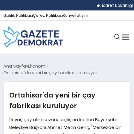
Ticaret Bakanlığı Ekip
Gizlilik Politikası
Çerez Politikası
Künye
İletişim
GÜNDEM
Ana Sayfa
Ekonomi
Ortahisar'da yeni bir çay fabrikası kuruluyor
EKONOMI
Ortahisar'da yeni bir çay
fabrikası kuruluyor
SPOR
İlk yaş çay alım sezonu açılışına katılan Büyükşehir
Belediye Başkanı Ahmet Metin Genç, "Merkezde bir
MAGAZIN