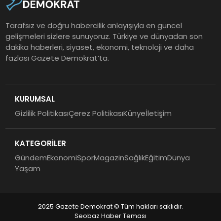
Tarafsız ve doğru habercilik anlayışıyla en güncel
gelişmeleri sizlere sunuyoruz. Türkiye ve dünyadan son
dakika haberleri, siyaset, ekonomi, teknoloji ve daha
fazlası Gazete Demokrat’ta.
KURUMSAL
Gizlilik Politikası
Çerez Politikası
Künye
İletişim
KATEGORİLER
Gündem
Ekonomi
Spor
Magazin
Sağlık
Eğitim
Dünya
Yaşam
2025 Gazete Demokrat © Tüm hakları saklıdır.
Seobaz Haber Teması