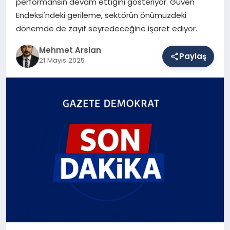
performansın devam ettiğini gösteriyor. Güven
Endeksi'ndeki gerileme, sektörün önümüzdeki
dönemde de zayıf seyredeceğine işaret ediyor.
SAĞLIK
Mehmet Arslan
Paylaş
21 Mayıs 2025
EĞITIM
DÜNYA
YAŞAM