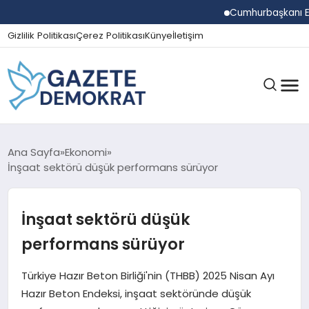
Cumhurbaşkanı Erdoğa
Gizlilik Politikası
Çerez Politikası
Künye
İletişim
GÜNDEM
Ana Sayfa
Ekonomi
İnşaat sektörü düşük performans sürüyor
EKONOMI
İnşaat sektörü düşük
performans sürüyor
SPOR
Türkiye Hazır Beton Birliği'nin (THBB) 2025 Nisan Ayı
Hazır Beton Endeksi, inşaat sektöründe düşük
MAGAZIN