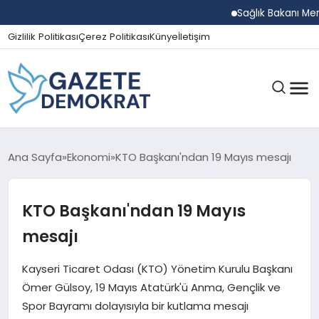
Sağlık Bakanı Memişoğl
Gizlilik Politikası
Çerez Politikası
Künye
İletişim
GÜNDEM
Ana Sayfa
Ekonomi
KTO Başkanı'ndan 19 Mayıs mesajı
KTO Başkanı'ndan 19 Mayıs
EKONOMI
mesajı
SPOR
Kayseri Ticaret Odası (KTO) Yönetim Kurulu Başkanı
Ömer Gülsoy, 19 Mayıs Atatürk'ü Anma, Gençlik ve
Spor Bayramı dolayısıyla bir kutlama mesajı
MAGAZIN