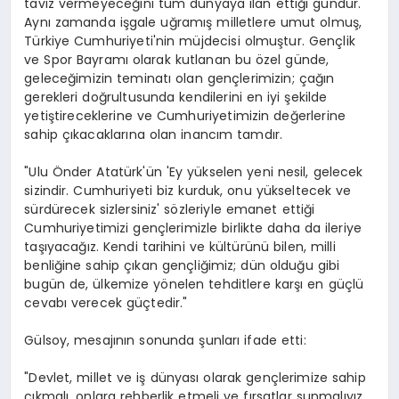
taviz vermeyeceğini tüm dünyaya ilan ettiği gündür.
Aynı zamanda işgale uğramış milletlere umut olmuş,
Türkiye Cumhuriyeti'nin müjdecisi olmuştur. Gençlik
ve Spor Bayramı olarak kutlanan bu özel günde,
geleceğimizin teminatı olan gençlerimizin; çağın
gerekleri doğrultusunda kendilerini en iyi şekilde
yetiştireceklerine ve Cumhuriyetimizin değerlerine
sahip çıkacaklarına olan inancım tamdır.
"Ulu Önder Atatürk'ün 'Ey yükselen yeni nesil, gelecek
sizindir. Cumhuriyeti biz kurduk, onu yükseltecek ve
sürdürecek sizlersiniz' sözleriyle emanet ettiği
Cumhuriyetimizi gençlerimizle birlikte daha da ileriye
taşıyacağız. Kendi tarihini ve kültürünü bilen, milli
benliğine sahip çıkan gençliğimiz; dün olduğu gibi
bugün de, ülkemize yönelen tehditlere karşı en güçlü
cevabı verecek güçtedir."
Gülsoy, mesajının sonunda şunları ifade etti:
"Devlet, millet ve iş dünyası olarak gençlerimize sahip
çıkmalı, onlara rehberlik etmeli ve fırsatlar sunmalıyız.