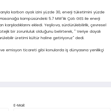
alarıyla karbon ayak izini yüzde 30, enerji tüketimini yüzde
ti. Hasanağa kampüsündeki 5.7 MW'lık Çatı GES ile enerji
 karşıladıklarını ekledi. Yeşilova, sürdürülebilirlik, çevresel
tejik bir zorunluluk olduğunu belirterek, " Veriye dayalı
ülebilir üretimi kültür haline getiriyoruz" dedi.
e emisyon ticareti gibi konularda iş dünyasına yenilikçi
E-Mail: