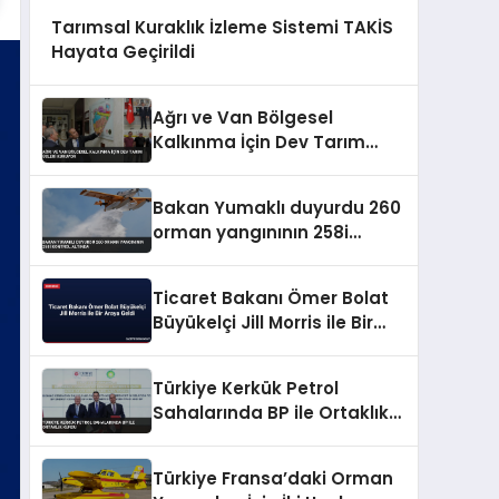
Tarımsal Kuraklık İzleme Sistemi TAKİS
Hayata Geçirildi
Ağrı ve Van Bölgesel
Kalkınma İçin Dev Tarım
Üsleri Kuruyor
Bakan Yumaklı duyurdu 260
orman yangınının 258i
kontrol altında
Ticaret Bakanı Ömer Bolat
Büyükelçi Jill Morris ile Bir
Araya Geldi
Türkiye Kerkük Petrol
Sahalarında BP ile Ortaklık
Kurdu
Türkiye Fransa’daki Orman