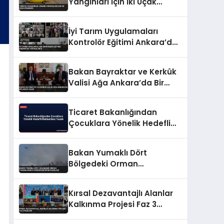
Yangınları İçin İki Uçak
Gönderdi
İyi Tarım Uygulamaları
Kontrolör Eğitimi Ankara’da
Tamamlandı
Bakan Bayraktar ve Kerkük
Valisi Ağa Ankara’da Bir
Araya Geldi
Ticaret Bakanlığından
Çocuklara Yönelik Hedefli
Reklamlara Yasak
Bakan Yumaklı Dört
Bölgedeki Orman
Yangınlarının
Söndürüldüğünü Açıkladı
Kırsal Dezavantajlı Alanlar
Kalkınma Projesi Faz 3
Başladı