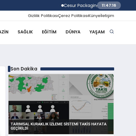
Cesur Packaging, Mısır’daki Üretim Üss
11:47:17
Gizlilik Politikası
Çerez Politikası
Künye
İletişim
ZIN
SAĞLIK
EĞITIM
DÜNYA
YAŞAM
Son Dakika