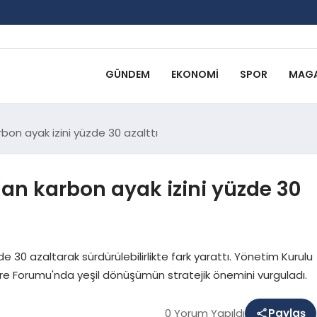
GÜNDEM
EKONOMI
SPOR
MAGA
rbon ayak izini yüzde 30 azalttı
dan karbon ayak izini yüzde 30
de 30 azaltarak sürdürülebilirlikte fark yarattı. Yönetim Kurulu
vre Forumu'nda yeşil dönüşümün stratejik önemini vurguladı.
0 Yorum Yapıldı
Paylaş