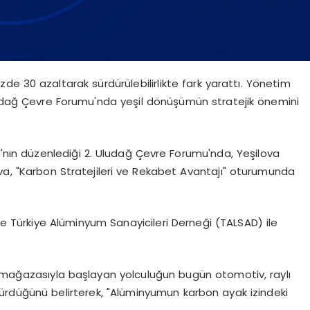
üzde 30 azaltarak sürdürülebilirlikte fark yarattı. Yönetim
Uludağ Çevre Forumu'nda yeşil dönüşümün stratejik önemini
'nın düzenlediği 2. Uludağ Çevre Forumu'nda, Yeşilova
ova, "Karbon Stratejileri ve Rekabet Avantajı" oturumunda
nı ve Türkiye Alüminyum Sanayicileri Derneği (TALSAD) ile
m mağazasıyla başlayan yolculuğun bugün otomotiv, raylı
ürdüğünü belirterek, "Alüminyumun karbon ayak izindeki