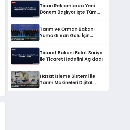
Ticari Reklamlarda Yeni
Dönem Başlıyor İşte Tüm
Düzenlemeler
Tarım ve Orman Bakanı
Yumaklı Van Gölü İçin
Master Planı Duyurdu
Ticaret Bakanı Bolat Suriye
ile Ticaret Hedefini Açıkladı
Hasat İzleme Sistemi ile
Tarım Makineleri Dijital
Takibe Alındı