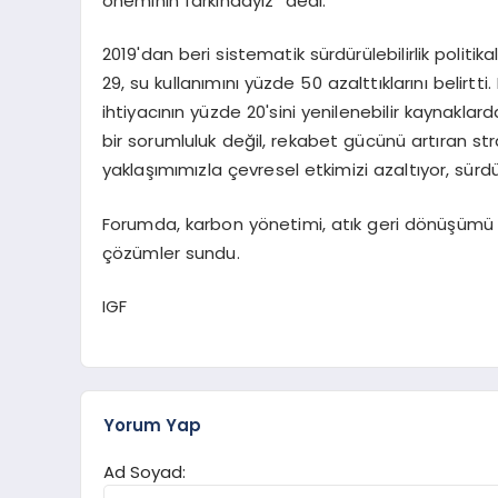
öneminin farkındayız" dedi.
2019'dan beri sistematik sürdürülebilirlik politik
29, su kullanımını yüzde 50 azalttıklarını belirt
ihtiyacının yüzde 20'sini yenilenebilir kaynaklardan
bir sorumluluk değil, rekabet gücünü artıran stra
yaklaşımımızla çevresel etkimizi azaltıyor, sürdür
Forumda, karbon yönetimi, atık geri dönüşümü v
çözümler sundu.
IGF
Yorum Yap
Ad Soyad: