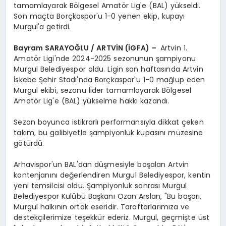
tamamlayarak Bölgesel Amatör Lig'e (BAL) yükseldi.
Son maçta Borçkaspor'u 1-0 yenen ekip, kupayı
Murgul'a getirdi.
Bayram SARAYOĞLU / ARTVİN (İGFA) –
Artvin 1.
Amatör Ligi'nde 2024-2025 sezonunun şampiyonu
Murgul Belediyespor oldu. Ligin son haftasında Artvin
İskebe Şehir Stadı'nda Borçkaspor'u 1-0 mağlup eden
Murgul ekibi, sezonu lider tamamlayarak Bölgesel
Amatör Lig'e (BAL) yükselme hakkı kazandı.
Sezon boyunca istikrarlı performansıyla dikkat çeken
takım, bu galibiyetle şampiyonluk kupasını müzesine
götürdü.
Arhavispor'un BAL'dan düşmesiyle boşalan Artvin
kontenjanını değerlendiren Murgul Belediyespor, kentin
yeni temsilcisi oldu. Şampiyonluk sonrası Murgul
Belediyespor Kulübü Başkanı Ozan Arslan, "Bu başarı,
Murgul halkının ortak eseridir. Taraftarlarımıza ve
destekçilerimize teşekkür ederiz. Murgul, geçmişte üst