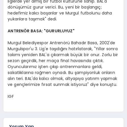
liglerde yer almış bir futbol kültürüne sahip. BAL'a
dönüşümüz gurur verici. Bu, yeni bir başlangıç;
hedefimiz kalıcı başarılar ve Murgul futbolunu daha
yukarılara taşımak" dedi.
ANTRENÖR BASA: "GURURLUYUZ"
Murgul Belediyespor Antrenörü Bahadır Basa, 2002'de
Murgulspor'u 3. Lig'e taşıdığını hatırlatarak, "Yıllar sonra
takımı yeniden BAL'a çıkarmak büyük bir onur. Zorlu bir
sezon geçirdik, her maça final havasında çıktık.
Oyuncularımız işten çıkıp antrenmanlara geldi,
sakatlıklarına rağmen oynadı. Bu şampiyonluk onların
alın teri. BAL'da kalıcı olmak, altyapıya yatırım yapmak
ve gençlerimize fırsat sunmak istiyoruz" diye konuştu.
IGF
Yorum Yap