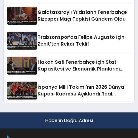
Maliyet Engeline Takıldı
Galatasaraylı Yıldızların Fenerbahçe
Rizespor Maçı Tepkisi Gündem Oldu
Trabzonspor’da Felipe Augusto İçin
Zenit’ten Rekor Teklif
Hakan Safi Fenerbahçe İçin Stat
Kapasitesi ve Ekonomik Planlarını
Duyurdu
İspanya Milli Takımı’nın 2026 Dünya
Kupası Kadrosu Açıklandı Real
Madrid’den Oyuncu Yok
Haberin Doğru Adresi