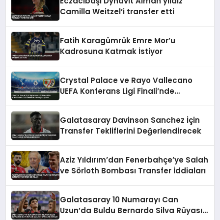
Eczacıbaşı Dynavit Alman yıldız
Camilla Weitzel’i transfer etti
Fatih Karagümrük Emre Mor’u
Kadrosuna Katmak İstiyor
Crystal Palace ve Rayo Vallecano
UEFA Konferans Ligi Finali’nde
Karşılaşıyor
Galatasaray Davinson Sanchez İçin
Transfer Tekliflerini Değerlendirecek
Aziz Yıldırım’dan Fenerbahçe’ye Salah
ve Sörloth Bombası Transfer İddiaları
Galatasaray 10 Numarayı Can
Uzun’da Buldu Bernardo Silva Rüyası