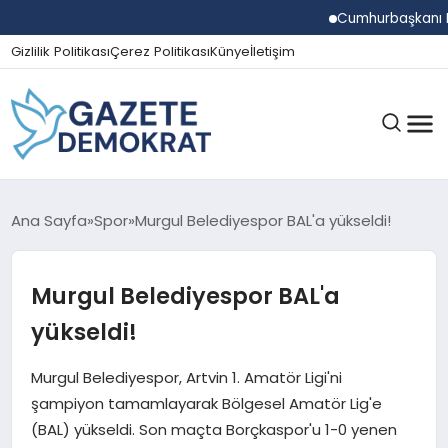
Cumhurbaşkanı Erdoğa
Gizlilik Politikası
Çerez Politikası
Künye
İletişim
GÜNDEM
Ana Sayfa
Spor
Murgul Belediyespor BAL'a yükseldi!
Murgul Belediyespor BAL'a
EKONOMI
yükseldi!
SPOR
Murgul Belediyespor, Artvin 1. Amatör Ligi'ni
şampiyon tamamlayarak Bölgesel Amatör Lig'e
(BAL) yükseldi. Son maçta Borçkaspor'u 1-0 yenen
MAGAZIN