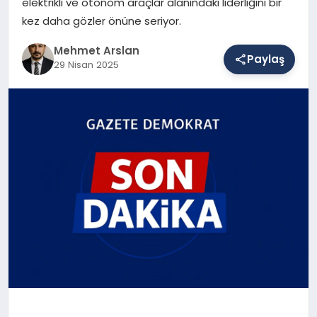
elektrikli ve otonom araçlar alanındaki liderliğini bir
kez daha gözler önüne seriyor.
SAĞLIK
Mehmet Arslan
Paylaş
29 Nisan 2025
EĞITIM
DÜNYA
YAŞAM