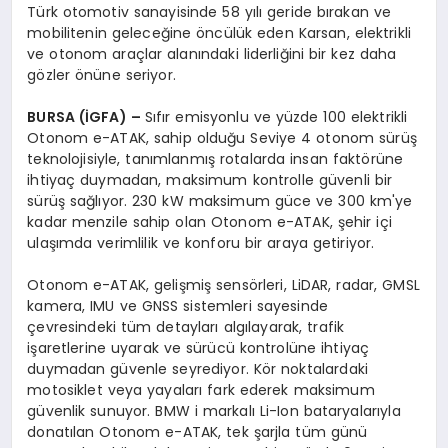
Türk otomotiv sanayisinde 58 yılı geride bırakan ve
mobilitenin geleceğine öncülük eden Karsan, elektrikli
ve otonom araçlar alanındaki liderliğini bir kez daha
gözler önüne seriyor.
BURSA (İGFA) –
Sıfır emisyonlu ve yüzde 100 elektrikli
Otonom e-ATAK, sahip olduğu Seviye 4 otonom sürüş
teknolojisiyle, tanımlanmış rotalarda insan faktörüne
ihtiyaç duymadan, maksimum kontrolle güvenli bir
sürüş sağlıyor. 230 kW maksimum güce ve 300 km'ye
kadar menzile sahip olan Otonom e-ATAK, şehir içi
ulaşımda verimlilik ve konforu bir araya getiriyor.
Otonom e-ATAK, gelişmiş sensörleri, LiDAR, radar, GMSL
kamera, IMU ve GNSS sistemleri sayesinde
çevresindeki tüm detayları algılayarak, trafik
işaretlerine uyarak ve sürücü kontrolüne ihtiyaç
duymadan güvenle seyrediyor. Kör noktalardaki
motosiklet veya yayaları fark ederek maksimum
güvenlik sunuyor. BMW i markalı Li-Ion bataryalarıyla
donatılan Otonom e-ATAK, tek şarjla tüm günü