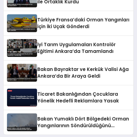
ile Ortaklık Kurdu
Türkiye Fransa’daki Orman Yangınları
İçin İki Uçak Gönderdi
İyi Tarım Uygulamaları Kontrolör
Eğitimi Ankara’da Tamamlandı
Bakan Bayraktar ve Kerkük Valisi Ağa
Ankara’da Bir Araya Geldi
Ticaret Bakanlığından Çocuklara
Yönelik Hedefli Reklamlara Yasak
Bakan Yumaklı Dört Bölgedeki Orman
Yangınlarının Söndürüldüğünü
Açıkladı