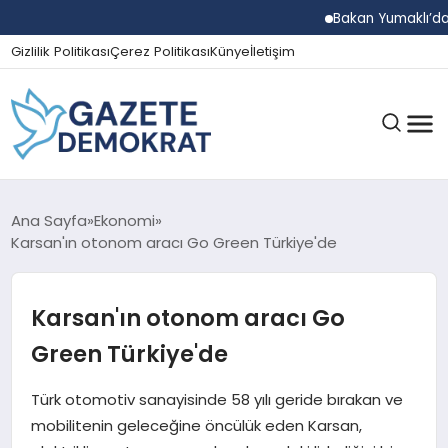
Bakan Yumaklı’dan Beş 
Gizlilik Politikası
Çerez Politikası
Künye
İletişim
GÜNDEM
Ana Sayfa
Ekonomi
Karsan'ın otonom aracı Go Green Türkiye'de
EKONOMI
Karsan'ın otonom aracı Go
Green Türkiye'de
SPOR
Türk otomotiv sanayisinde 58 yılı geride bırakan ve
mobilitenin geleceğine öncülük eden Karsan,
MAGAZIN