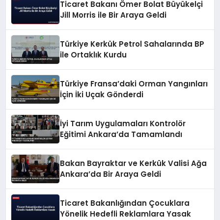
Ticaret Bakanı Ömer Bolat Büyükelçi
Jill Morris ile Bir Araya Geldi
Türkiye Kerkük Petrol Sahalarında BP
ile Ortaklık Kurdu
Türkiye Fransa’daki Orman Yangınları
İçin İki Uçak Gönderdi
İyi Tarım Uygulamaları Kontrolör
Eğitimi Ankara’da Tamamlandı
Bakan Bayraktar ve Kerkük Valisi Ağa
Ankara’da Bir Araya Geldi
Ticaret Bakanlığından Çocuklara
Yönelik Hedefli Reklamlara Yasak