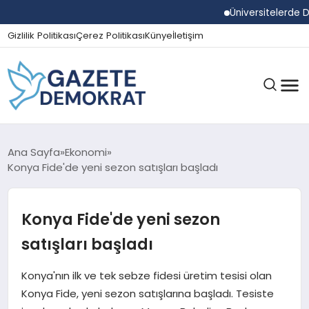
Üniversitelerde Duma
Gizlilik Politikası
Çerez Politikası
Künye
İletişim
GÜNDEM
Ana Sayfa
Ekonomi
Konya Fide'de yeni sezon satışları başladı
EKONOMI
Konya Fide'de yeni sezon
satışları başladı
SPOR
Konya'nın ilk ve tek sebze fidesi üretim tesisi olan
Konya Fide, yeni sezon satışlarına başladı. Tesiste
MAGAZIN