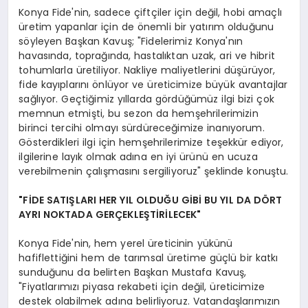
Konya Fide'nin, sadece çiftçiler için değil, hobi amaçlı
üretim yapanlar için de önemli bir yatırım olduğunu
söyleyen Başkan Kavuş; "Fidelerimiz Konya'nın
havasında, toprağında, hastalıktan uzak, ari ve hibrit
tohumlarla üretiliyor. Nakliye maliyetlerini düşürüyor,
fide kayıplarını önlüyor ve üreticimize büyük avantajlar
sağlıyor. Geçtiğimiz yıllarda gördüğümüz ilgi bizi çok
memnun etmişti, bu sezon da hemşehrilerimizin
birinci tercihi olmayı sürdüreceğimize inanıyorum.
Gösterdikleri ilgi için hemşehrilerimize teşekkür ediyor,
ilgilerine layık olmak adına en iyi ürünü en ucuza
verebilmenin çalışmasını sergiliyoruz" şeklinde konuştu.
"FİDE SATIŞLARI HER YIL OLDUĞU GİBİ BU YIL DA DÖRT
AYRI NOKTADA GERÇEKLEŞTİRİLECEK"
Konya Fide'nin, hem yerel üreticinin yükünü
hafiflettiğini hem de tarımsal üretime güçlü bir katkı
sunduğunu da belirten Başkan Mustafa Kavuş,
"Fiyatlarımızı piyasa rekabeti için değil, üreticimize
destek olabilmek adına belirliyoruz. Vatandaşlarımızın