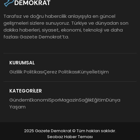
Tarafsız ve doğru habercilik anlayışıyla en güncel
gelişmeleri sizlere sunuyoruz. Türkiye ve dünyadan son
dakika haberleri, siyaset, ekonomi, teknoloji ve daha
fazlası Gazete Demokrat’ta.
KURUMSAL
Gizlilik Politikası
Çerez Politikası
Künye
İletişim
KATEGORİLER
Gündem
Ekonomi
Spor
Magazin
Sağlık
Eğitim
Dünya
Yaşam
2025 Gazete Demokrat © Tüm hakları saklıdır.
Seobaz Haber Teması