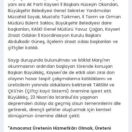
yanı sıra AK Parti Kayseri İl Başkanı Hüseyin Okandan,
Büyükşehir Belediyesi Genel Sekreter Yardımcıları
Mücahid Soyak, Mustafa Türkmen, İl Tarım ve Orman
Müdürü Bülent Saklav, Büyükşehir Belediyesi daire
başkanları, KASKİ Genel Müdürü Yavuz Çağan, Kayseri
Ziraat Odaları İl Koordinasyon Kurulu Başkanı
Abdulkadir Güneş, ilçelerin ziraat odası başkanları ve
çiftçiler katıldı.
Saygı duruşunda bulunulması ve İstiklal Marşı'nın
okunmasının ardından başlayan törende konuşan
Başkan Büyükkılıç, Kayseri'de de etkili olan zirai don
olayının hasar tespit çalışmalarına katıldıklarını ve
üreticilerin yanında olduklarını belirterek TARSİM ve
ÇKS'nin (Çiftçi Kayıt Sistemi) önemine işaret etti.
Büyükkılıç, 23 Nisan'da İstanbul'da yaşanan
depremden dolayı da geçmiş olsun temennilerini dile
getirerek, dirençli şehirler oluşturmak için kentsel
dönüşümün önemine dikkat çekti.
"Amacımız Üretenin Hizmetkârı Olmak, Üreteni