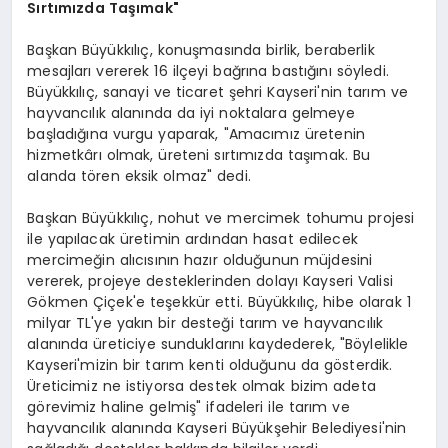
Sırtımızda Taşımak"
Başkan Büyükkılıç, konuşmasında birlik, beraberlik
mesajları vererek 16 ilçeyi bağrına bastığını söyledi.
Büyükkılıç, sanayi ve ticaret şehri Kayseri'nin tarım ve
hayvancılık alanında da iyi noktalara gelmeye
başladığına vurgu yaparak, "Amacımız üretenin
hizmetkârı olmak, üreteni sırtımızda taşımak. Bu
alanda tören eksik olmaz" dedi.
Başkan Büyükkılıç, nohut ve mercimek tohumu projesi
ile yapılacak üretimin ardından hasat edilecek
mercimeğin alıcısının hazır olduğunun müjdesini
vererek, projeye desteklerinden dolayı Kayseri Valisi
Gökmen Çiçek'e teşekkür etti. Büyükkılıç, hibe olarak 1
milyar TL'ye yakın bir desteği tarım ve hayvancılık
alanında üreticiye sunduklarını kaydederek, "Böylelikle
Kayseri'mizin bir tarım kenti olduğunu da gösterdik.
Üreticimiz ne istiyorsa destek olmak bizim adeta
görevimiz haline gelmiş" ifadeleri ile tarım ve
hayvancılık alanında Kayseri Büyükşehir Belediyesi'nin