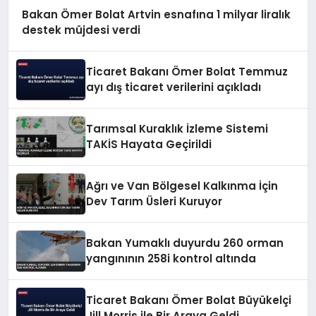
Bakan Ömer Bolat Artvin esnafına 1 milyar liralık
destek müjdesi verdi
Ticaret Bakanı Ömer Bolat Temmuz
ayı dış ticaret verilerini açıkladı
Tarımsal Kuraklık İzleme Sistemi
TAKİS Hayata Geçirildi
Ağrı ve Van Bölgesel Kalkınma İçin
Dev Tarım Üsleri Kuruyor
Bakan Yumaklı duyurdu 260 orman
yangınının 258i kontrol altında
Ticaret Bakanı Ömer Bolat Büyükelçi
Jill Morris ile Bir Araya Geldi