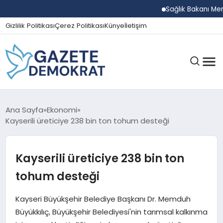
Sağlık Bakanı Memişoğ
Gizlilik Politikası
Çerez Politikası
Künye
İletişim
GÜNDEM
Ana Sayfa
Ekonomi
Kayserili üreticiye 238 bin ton tohum desteği
EKONOMI
Kayserili üreticiye 238 bin ton
tohum desteği
SPOR
Kayseri Büyükşehir Belediye Başkanı Dr. Memduh
Büyükkılıç, Büyükşehir Belediyesi'nin tarımsal kalkınma
MAGAZIN