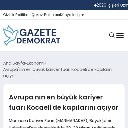
2026 İçişleri Uzman Ya
Gizlilik Politikası
Çerez Politikası
Künye
İletişim
GÜNDEM
Ana Sayfa
Ekonomi
Avrupa'nın en büyük kariyer fuarı Kocaeli'de kapılarını
açıyor
EKONOMI
Avrupa'nın en büyük kariyer
SPOR
fuarı Kocaeli'de kapılarını açıyor
Marmara Kariyer Fuarı (MARMARAKAF), Büyükşehir
MAGAZIN
Belediyesi'nin destekleriyle 28-29 Nisan tarihlerinde