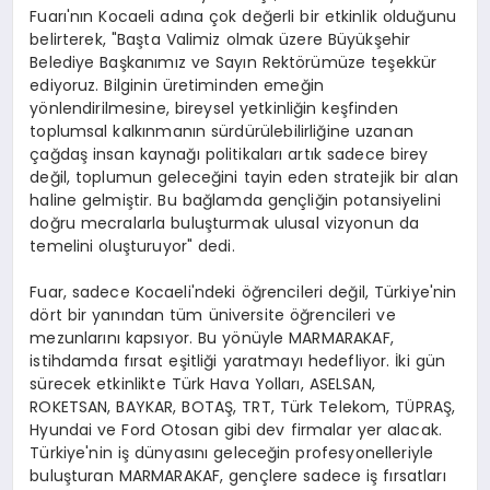
Fuarı'nın Kocaeli adına çok değerli bir etkinlik olduğunu
belirterek, "Başta Valimiz olmak üzere Büyükşehir
Belediye Başkanımız ve Sayın Rektörümüze teşekkür
ediyoruz. Bilginin üretiminden emeğin
yönlendirilmesine, bireysel yetkinliğin keşfinden
toplumsal kalkınmanın sürdürülebilirliğine uzanan
çağdaş insan kaynağı politikaları artık sadece birey
değil, toplumun geleceğini tayin eden stratejik bir alan
haline gelmiştir. Bu bağlamda gençliğin potansiyelini
doğru mecralarla buluşturmak ulusal vizyonun da
temelini oluşturuyor" dedi.
Fuar, sadece Kocaeli'ndeki öğrencileri değil, Türkiye'nin
dört bir yanından tüm üniversite öğrencileri ve
mezunlarını kapsıyor. Bu yönüyle MARMARAKAF,
istihdamda fırsat eşitliği yaratmayı hedefliyor. İki gün
sürecek etkinlikte Türk Hava Yolları, ASELSAN,
ROKETSAN, BAYKAR, BOTAŞ, TRT, Türk Telekom, TÜPRAŞ,
Hyundai ve Ford Otosan gibi dev firmalar yer alacak.
Türkiye'nin iş dünyasını geleceğin profesyonelleriyle
buluşturan MARMARAKAF, gençlere sadece iş fırsatları