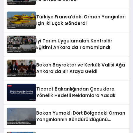
Türkiye Fransa’daki Orman Yangınları
İçin İki Uçak Gönderdi
İyi Tarım Uygulamaları Kontrolör
Eğitimi Ankara’da Tamamlandı
Bakan Bayraktar ve Kerkük Valisi Ağa
Ankara’da Bir Araya Geldi
Ticaret Bakanlığından Çocuklara
Yönelik Hedefli Reklamlara Yasak
Bakan Yumaklı Dört Bölgedeki Orman
Yangınlarının Söndürüldüğünü
Açıkladı