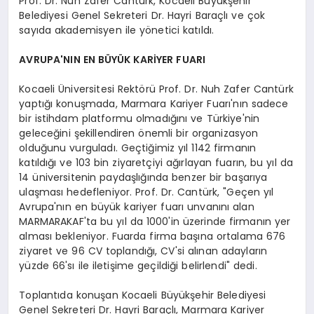
Prof. Dr. Nuh Zafer Cantürk, Kocaeli Büyükşehir
Belediyesi Genel Sekreteri Dr. Hayri Baraçlı ve çok
sayıda akademisyen ile yönetici katıldı.
AVRUPA'NIN EN BÜYÜK KARİYER FUARI
Kocaeli Üniversitesi Rektörü Prof. Dr. Nuh Zafer Cantürk
yaptığı konuşmada, Marmara Kariyer Fuarı'nın sadece
bir istihdam platformu olmadığını ve Türkiye'nin
geleceğini şekillendiren önemli bir organizasyon
olduğunu vurguladı. Geçtiğimiz yıl 1142 firmanın
katıldığı ve 103 bin ziyaretçiyi ağırlayan fuarın, bu yıl da
14 üniversitenin paydaşlığında benzer bir başarıya
ulaşması hedefleniyor. Prof. Dr. Cantürk, "Geçen yıl
Avrupa'nın en büyük kariyer fuarı unvanını alan
MARMARAKAF'ta bu yıl da 1000'in üzerinde firmanın yer
alması bekleniyor. Fuarda firma başına ortalama 676
ziyaret ve 96 CV toplandığı, CV'si alınan adayların
yüzde 66'sı ile iletişime geçildiği belirlendi" dedi.
Toplantıda konuşan Kocaeli Büyükşehir Belediyesi
Genel Sekreteri Dr. Hayri Baraçlı, Marmara Kariyer