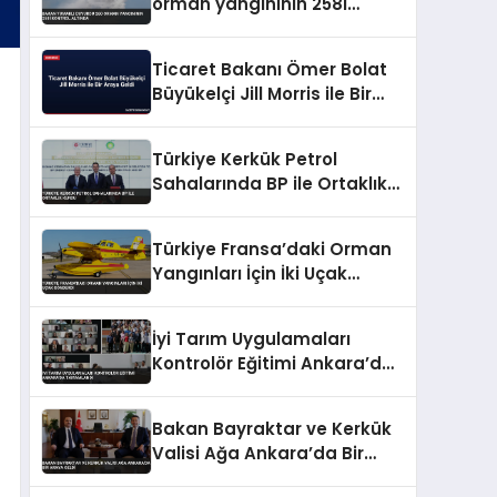
orman yangınının 258i
kontrol altında
Ticaret Bakanı Ömer Bolat
Büyükelçi Jill Morris ile Bir
Araya Geldi
Türkiye Kerkük Petrol
Sahalarında BP ile Ortaklık
Kurdu
Türkiye Fransa’daki Orman
Yangınları İçin İki Uçak
Gönderdi
İyi Tarım Uygulamaları
Kontrolör Eğitimi Ankara’da
Tamamlandı
Bakan Bayraktar ve Kerkük
Valisi Ağa Ankara’da Bir
Araya Geldi