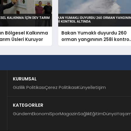
an Bölgesel Kalkınma
Bakan Yumaklı duyurdu 260
Tarım Üsleri Kuruyor
orman yangınının 258i kontrol
altında
KURUMSAL
Gizlilik Politikası
Çerez Politikası
Künye
İletişim
KATEGORİLER
Gündem
Ekonomi
Spor
Magazin
Sağlık
Eğitim
Dünya
Yaşa