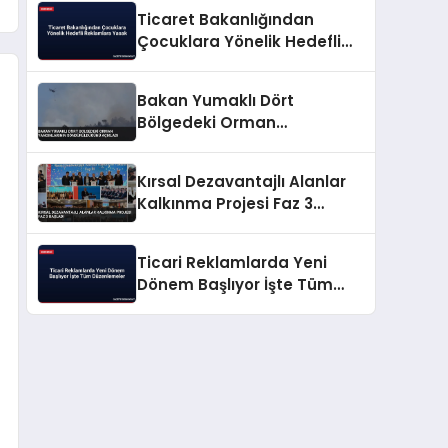
Ticaret Bakanlığından
Çocuklara Yönelik Hedefli
Reklamlara Yasak
Bakan Yumaklı Dört
Bölgedeki Orman
Yangınlarının
Söndürüldüğünü Açıkladı
Kırsal Dezavantajlı Alanlar
Kalkınma Projesi Faz 3
Başladı
Ticari Reklamlarda Yeni
Dönem Başlıyor İşte Tüm
Düzenlemeler