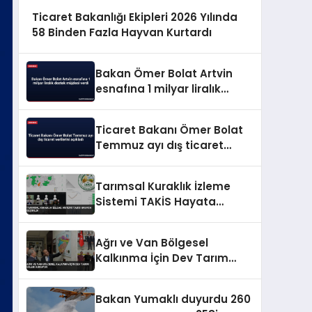
Ticaret Bakanlığı Ekipleri 2026 Yılında
58 Binden Fazla Hayvan Kurtardı
Bakan Ömer Bolat Artvin
esnafına 1 milyar liralık
destek müjdesi verdi
Ticaret Bakanı Ömer Bolat
Temmuz ayı dış ticaret
verilerini açıkladı
Tarımsal Kuraklık İzleme
Sistemi TAKİS Hayata
Geçirildi
Ağrı ve Van Bölgesel
Kalkınma İçin Dev Tarım
Üsleri Kuruyor
Bakan Yumaklı duyurdu 260