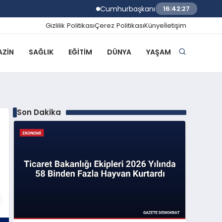
Cumhurbaşkanı Erdoğan TÜGVA Yaz Okull
16:42:28
Gizlilik Politikası
Çerez Politikası
Künye
İletişim
ZIN
SAĞLIK
EĞITIM
DÜNYA
YAŞAM
Son Dakika