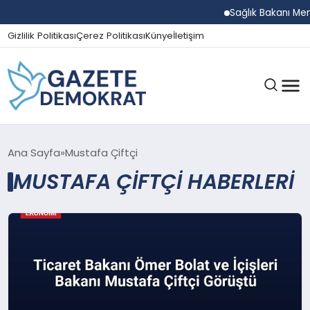
Sağlık Bakanı Memi
Gizlilik Politikası
Çerez Politikası
Künye
İletişim
GÜNDEM
Ana Sayfa
Mustafa Çiftçi
MUSTAFA ÇIFTÇI HABERLERI
EKONOMI
SPOR
MAGAZIN