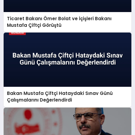
Ticaret Bakanı Ömer Bolat ve İçişleri Bakanı
SAĞLIK
Mustafa Çiftçi Görüştü
EĞITIM
DÜNYA
YAŞAM
Bakan Mustafa Çiftçi Hataydaki Sınav Günü
Çalışmalarını Değerlendirdi