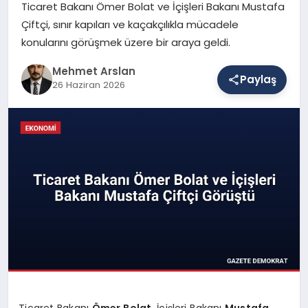
Ticaret Bakanı Ömer Bolat ve İçişleri Bakanı Mustafa
Çiftçi, sınır kapıları ve kaçakçılıkla mücadele
konularını görüşmek üzere bir araya geldi.
SAĞLIK
Mehmet Arslan
Paylaş
26 Haziran 2026
EĞITIM
DÜNYA
YAŞAM
Ticaret Bakanı
Ömer Bolat
, İçişleri Bakanı
Mustafa