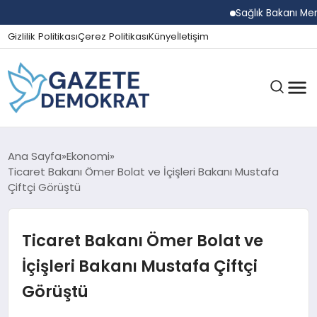
Sağlık Bakanı Memişo
Gizlilik Politikası
Çerez Politikası
Künye
İletişim
GÜNDEM
Ana Sayfa
Ekonomi
Ticaret Bakanı Ömer Bolat ve İçişleri Bakanı Mustafa
Çiftçi Görüştü
EKONOMI
Ticaret Bakanı Ömer Bolat ve
SPOR
İçişleri Bakanı Mustafa Çiftçi
Görüştü
MAGAZIN