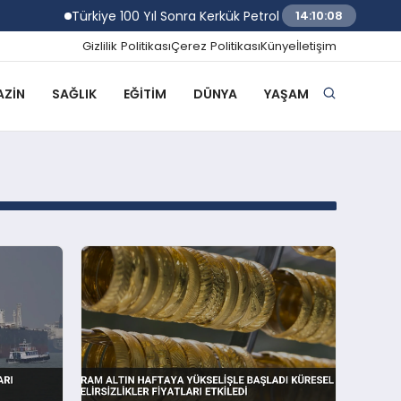
Türkiye 100 Yıl Sonra Kerkük Petrol Sahalarında Ortak O
14:10:08
Gizlilik Politikası
Çerez Politikası
Künye
İletişim
ZIN
SAĞLIK
EĞITIM
DÜNYA
YAŞAM