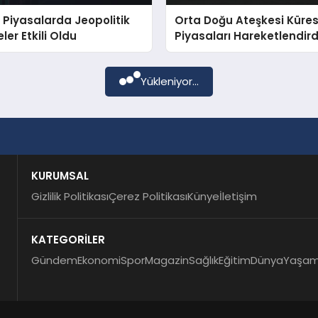
 Piyasalarda Jeopolitik
Orta Doğu Ateşkesi Küres
ler Etkili Oldu
Piyasaları Hareketlendird
Yükleniyor...
KURUMSAL
Gizlilik Politikası
Çerez Politikası
Künye
İletişim
KATEGORİLER
Gündem
Ekonomi
Spor
Magazin
Sağlık
Eğitim
Dünya
Yaşa