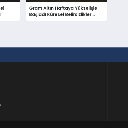
el
Gram Altın Haftaya Yükselişle
i
Başladı Küresel Belirsizlikler
Fiyatları Etkiledi
m