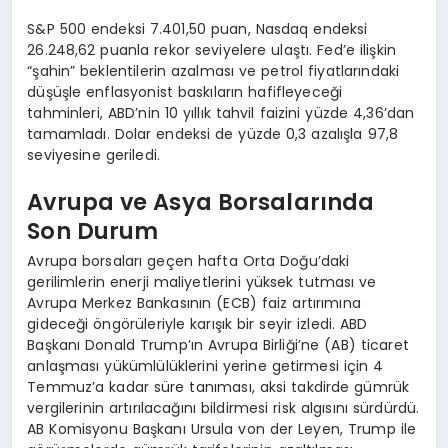
S&P 500 endeksi 7.401,50 puan, Nasdaq endeksi
26.248,62 puanla rekor seviyelere ulaştı. Fed’e ilişkin
“şahin” beklentilerin azalması ve petrol fiyatlarındaki
düşüşle enflasyonist baskıların hafifleyeceği
tahminleri, ABD’nin 10 yıllık tahvil faizini yüzde 4,36’dan
tamamladı. Dolar endeksi de yüzde 0,3 azalışla 97,8
seviyesine geriledi.
Avrupa ve Asya Borsalarında
Son Durum
Avrupa borsaları geçen hafta Orta Doğu’daki
gerilimlerin enerji maliyetlerini yüksek tutması ve
Avrupa Merkez Bankasının (ECB) faiz artırımına
gideceği öngörüleriyle karışık bir seyir izledi. ABD
Başkanı Donald Trump’ın Avrupa Birliği’ne (AB) ticaret
anlaşması yükümlülüklerini yerine getirmesi için 4
Temmuz’a kadar süre tanıması, aksi takdirde gümrük
vergilerinin artırılacağını bildirmesi risk algısını sürdürdü.
AB Komisyonu Başkanı Ursula von der Leyen, Trump ile