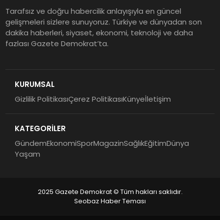
Tarafsız ve doğru habercilik anlayışıyla en güncel
gelişmeleri sizlere sunuyoruz. Türkiye ve dünyadan son
dakika haberleri, siyaset, ekonomi, teknoloji ve daha
fazlası Gazete Demokrat’ta.
KURUMSAL
Gizlilik Politikası
Çerez Politikası
Künye
İletişim
KATEGORİLER
Gündem
Ekonomi
Spor
Magazin
Sağlık
Eğitim
Dünya
Yaşam
2025 Gazete Demokrat © Tüm hakları saklıdır.
Seobaz Haber Teması