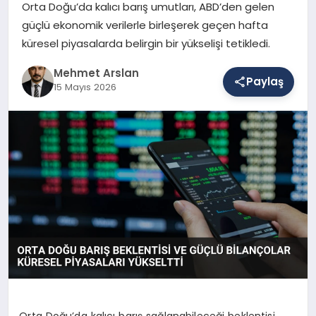
Orta Doğu’da kalıcı barış umutları, ABD’den gelen
güçlü ekonomik verilerle birleşerek geçen hafta
küresel piyasalarda belirgin bir yükselişi tetikledi.
SAĞLIK
Mehmet Arslan
Paylaş
15 Mayıs 2026
EĞITIM
DÜNYA
YAŞAM
Orta Doğu’da kalıcı barış sağlanabileceği beklentisi,