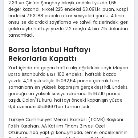
2,39 ve Çin’de Şanghay bileşik endeksi yüzde 1,65
değer kazandı. Nikkei 225 endeksi 63.091,14 puan, Kospi
endeksi 7.531,88 puanla rekor seviyeleri gördü. Altının
onsu ise dolardaki zayıflama ve tahvil faizlerindeki geri
çekilmeyle haftayı yüzde 2,2 artışla 4 bin 715 dolardan
tamamladı.
Borsa İstanbul Haftayı
Rekorlarla Kapattı
Yurt içinde de geçen hafta alış ağırlıklı bir seyir izleyen
Borsa İstanbul’da BIST 100 endeksi, haftalık bazda
yüzde 4,29 yükselişle 15.062,64 puana çıkarak tüm
zamanların en yüksek kapanışını gerçekleştirdi. Endeks,
gördüğü en yüksek seviye rekorunu 15.167,10 puana
taşıdı. Dolar/TL kuru, haftayı önceki kapanışın yüzde
0,4 üzerinde 45,3660’tan tamamladı.
Türkiye Cumhuriyet Merkez Bankası (TCMB) Başkanı
Fatih Karahan, AA Katılım Finans Zirvesi Özel
Oturumu’nda yaptığı konuşmada, temel önceliklerinin