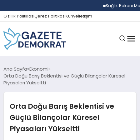
Sağlık Bakanı Memişoğlu
Gizlilik Politikası
Çerez Politikası
Künye
İletişim
GÜNDEM
Ana Sayfa
Ekonomi
Orta Doğu Barış Beklentisi ve Güçlü Bilançolar Küresel
Piyasaları Yükseltti
EKONOMI
Orta Doğu Barış Beklentisi ve
SPOR
Güçlü Bilançolar Küresel
Piyasaları Yükseltti
MAGAZIN