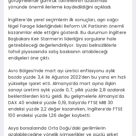
görüşmelerde gümrük tarifelerinin azaltılması
yönünde önemli ilerleme kaydedildiğini açıkladı.
İngiltere’de yerel seçimlerin ilk sonuçları, aşırı sağcı
Nigel Farage liderliğindeki Reform UK Partisinin önemli
kazanımlar elde ettiğini gösterdi. Bu durumun İngiltere
Başbakanı Keir Starmer’ın liderliğini sorgulanır hale
getirebileceği değerlendiriliyor. Siyasi belirsizliklerle
tahvil piyasasında satış baskısının artabileceği
endişeleri öne çıktı.
Avro Bölgesi’nde mart ayı üretici enflasyonu aylık
bazda yüzde 3,4 ile Ağustos 2022’den bu yana en hızlı
yükselişe işaret etti. Almanya’da mart ayına ilişkin
sanayi üretimi aylık yüzde 0,7, yıllık yüzde 2,8 azalarak
beklentilerden kötü geldi. Bu gelişmelerle Almanya’da
DAX 40 endeksi yüzde 0,19, İtalya’da FTSE MIB 30
endeksi yüzde 2,2 değer kazanırken, İngiltere’de FTSE
100 endeksi yüzde 1,26 değer kaybetti.
Asya borsalarında Orta Doğu’daki gerilimlerin
azalabileceğine yönelik iyimserlikler ve güçlü şirket