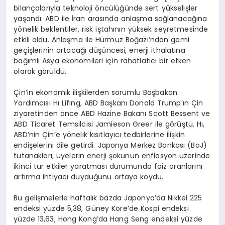
bilançolarıyla teknoloji öncülüğünde sert yükselişler
yaşandı. ABD ile İran arasında anlaşma sağlanacağına
yönelik beklentiler, risk iştahının yüksek seyretmesinde
etkili oldu. Anlaşma ile Hürmüz Boğazı’ndan gemi
geçişlerinin artacağı düşüncesi, enerji ithalatına
bağımlı Asya ekonomileri için rahatlatıcı bir etken
olarak görüldü.
Çin’in ekonomik ilişkilerden sorumlu Başbakan
Yardımcısı Hı Lifıng, ABD Başkanı Donald Trump’ın Çin
ziyaretinden önce ABD Hazine Bakanı Scott Bessent ve
ABD Ticaret Temsilcisi Jamieson Greer ile görüştü. Hı,
ABD’nin Çin’e yönelik kısıtlayıcı tedbirlerine ilişkin
endişelerini dile getirdi. Japonya Merkez Bankası (BoJ)
tutanakları, üyelerin enerji şokunun enflasyon üzerinde
ikinci tur etkiler yaratması durumunda faiz oranlarını
artırma ihtiyacı duyduğunu ortaya koydu.
Bu gelişmelerle haftalık bazda Japonya’da Nikkei 225
endeksi yüzde 5,38, Güney Kore’de Kospi endeksi
yüzde 13,63, Hong Kong’da Hang Seng endeksi yüzde