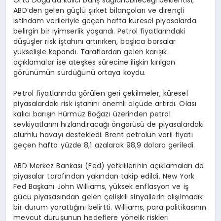
ABD’den gelen güçlü şirket bilançoları ve dirençli
istihdam verileriyle geçen hafta küresel piyasalarda
belirgin bir iyimserlik yaşandı. Petrol fiyatlarındaki
düşüşler risk iştahını artırırken, başlıca borsalar
yükselişle kapandı. Taraflardan gelen karışık
açıklamalar ise ateşkes sürecine ilişkin kırılgan
görünümün sürdüğünü ortaya koydu.
Petrol fiyatlarında görülen geri çekilmeler, küresel
piyasalardaki risk iştahını önemli ölçüde artırdı. Olası
kalıcı barışın Hürmüz Boğazı üzerinden petrol
sevkiyatlarını hızlandıracağı öngörüsü de piyasalardaki
olumlu havayı destekledi. Brent petrolün varil fiyatı
geçen hafta yüzde 8,1 azalarak 98,9 dolara geriledi.
ABD Merkez Bankası (Fed) yetkililerinin açıklamaları da
piyasalar tarafından yakından takip edildi. New York
Fed Başkanı John Williams, yüksek enflasyon ve iş
gücü piyasasından gelen çelişkili sinyallerin alışılmadık
bir durum yarattığını belirtti. Williams, para politikasının
mevcut duruşunun hedeflere yönelik riskleri