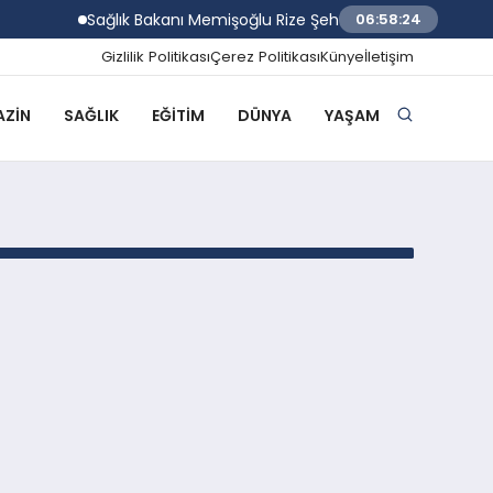
Sağlık Bakanı Memişoğlu Rize Şehir Hastanesinde İnce
06:58:24
Gizlilik Politikası
Çerez Politikası
Künye
İletişim
ZIN
SAĞLIK
EĞITIM
DÜNYA
YAŞAM