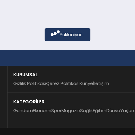
Yükleniyor...
KURUMSAL
Gizlilik Politikası
Çerez Politikası
Künye
İletişim
KATEGORİLER
Gündem
Ekonomi
Spor
Magazin
Sağlık
Eğitim
Dünya
Yaşa