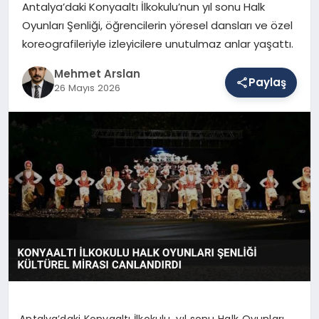
Antalya’daki Konyaaltı İlkokulu’nun yıl sonu Halk
Oyunları Şenliği, öğrencilerin yöresel dansları ve özel
koreografileriyle izleyicilere unutulmaz anlar yaşattı.
SAĞLIK
Mehmet Arslan
Paylaş
26 Mayıs 2026
EĞITIM
DÜNYA
YAŞAM
Antalya’daki Konyaaltı İlkokulu, yıl sonu Halk Oyunları