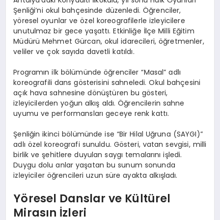
Şenliği’ni okul bahçesinde düzenledi. Öğrenciler,
yöresel oyunlar ve özel koreografilerle izleyicilere
unutulmaz bir gece yaşattı. Etkinliğe İlçe Milli Eğitim
Müdürü Mehmet Gürcan, okul idarecileri, öğretmenler,
veliler ve çok sayıda davetli katıldı.
Programın ilk bölümünde öğrenciler “Masal” adlı
koreografili dans gösterisini sahneledi. Okul bahçesini
açık hava sahnesine dönüştüren bu gösteri,
izleyicilerden yoğun alkış aldı. Öğrencilerin sahne
uyumu ve performansları geceye renk kattı.
Şenliğin ikinci bölümünde ise “Bir Hilal Uğruna (SAYGI)”
adlı özel koreografi sunuldu. Gösteri, vatan sevgisi, milli
birlik ve şehitlere duyulan saygı temalarını işledi.
Duygu dolu anlar yaşatan bu sunum sonunda
izleyiciler öğrencileri uzun süre ayakta alkışladı.
Yöresel Danslar ve Kültürel
Mirasın İzleri