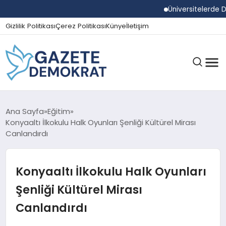
Üniversitelerde Dum
Gizlilik Politikası
Çerez Politikası
Künye
İletişim
GÜNDEM
Ana Sayfa
Eğitim
Konyaaltı İlkokulu Halk Oyunları Şenliği Kültürel Mirası
Canlandırdı
EKONOMI
Konyaaltı İlkokulu Halk Oyunları
SPOR
Şenliği Kültürel Mirası
Canlandırdı
MAGAZIN