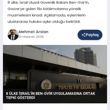
8 ülke, İsrail Ulusal Güvenlik Bakanı Ben-Gvir’in,
Gazze’ye giden filo katılımcılarına yönelik
muamelesini kınadı. Açıklamada, eylemlerin
SAĞLIK
uluslararası hukuka aykırı olduğu belirtildi.
Mehmet Arslan
EĞITIM
Paylaş
01 Haziran 2026
DÜNYA
YAŞAM