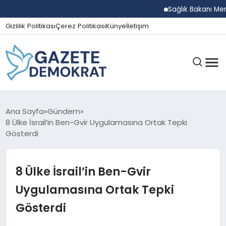
Sağlık Bakanı Memişoğl
Gizlilik Politikası
Çerez Politikası
Künye
İletişim
GÜNDEM
Ana Sayfa
Gündem
8 Ülke İsrail’in Ben-Gvir Uygulamasına Ortak Tepki
Gösterdi
EKONOMI
8 Ülke İsrail’in Ben-Gvir
SPOR
Uygulamasına Ortak Tepki
Gösterdi
MAGAZIN