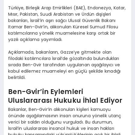
Türkiye, Birleşik Arap Emirlikleri (BAE), Endonezya, Katar,
Mısır, Pakistan, Suudi Arabistan ve Ürdün dışişleri
bakanları, İsrail’in aşırı sağcı Ulusal Güvenlik Bakanı
Itamar Ben-Gvir’in, alıkonulan Küresel Sumud Filosu
katılımcılarına yönelik muamelesine karşı ortak bir
yazılı açıklama yayımladı.
Açıklamada, bakanların, Gazze’ye gitmekte olan
filodaki katılımcılara İsrail’de gözaltında bulundukları
sırada Ben-Gvir tarafından uygulanan aşağılayıcı ve
kabul edilemez muameleyi en güçlü şekilde kınadığı
belirtildi.
Ben-Gvir’in Eylemleri
Uluslararası Hukuku İhlal Ediyor
Bakanlar, Ben-Gvir’in alıkonulan kişileri kamuoyu
önünde aşağılamasının insan onuruna yönelik utanç
verici bir saldırı olduğunu vurguladı. Bu durumun,
İsrail’in uluslararası insancıl hukuk ve insan hakları
hukuku kapsamındaki yükümlülüklerinin açık bir ihlali