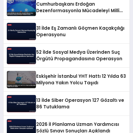
Cumhurbaşkanı Erdoğan
Dezenformasyonla Mücadeleyi Millî
Güvenlik Sorunu Saydı
31 İlde Eş Zamanlı Göçmen Kaçakçılığı
Operasyonu
52 İlde Sosyal Medya Üzerinden Suç
Örgütü Propagandasına Operasyon
Eskişehir İstanbul YHT Hattı 12 Yılda 63
Milyona Yakın Yolcu Taşıdı
13 İlde Siber Operasyon 127 Gözaltı ve
86 Tutuklama
2026 İl Planlama Uzman Yardımcısı
Sözlü Sınavı Sonuçları Açıklandı