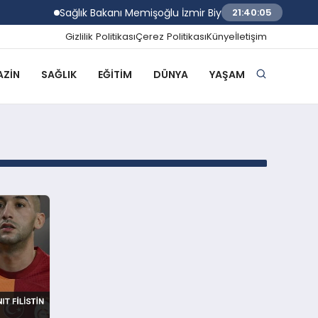
Sağlık Bakanı Memişoğlu İzmir Biyotıp ve Genom Merke
21:40:05
Gizlilik Politikası
Çerez Politikası
Künye
İletişim
ZIN
SAĞLIK
EĞITIM
DÜNYA
YAŞAM