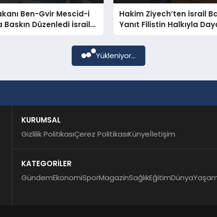
Bakanı Ben-Gvir Mescid-i
Hakim Ziyech’ten İsrail 
 Baskın Düzenledi İsrail
Yanıt Filistin Halkıyla D
 Açtı
Mesajı
Yükleniyor...
KURUMSAL
Gizlilik Politikası
Çerez Politikası
Künye
İletişim
KATEGORİLER
Gündem
Ekonomi
Spor
Magazin
Sağlık
Eğitim
Dünya
Yaşa