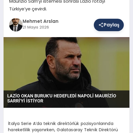
Maurizio Sarri’yi istemesi sonrası Lazio rotayı
Türkiye’ye çevirdi.
SAĞLIK
Mehmet Arslan
Paylaş
21 Mayıs 2026
EĞITIM
DÜNYA
YAŞAM
İtalya Serie A’da teknik direktörlük pozisyonlarında
hareketlilik yaşanırken, Galatasaray Teknik Direktörü