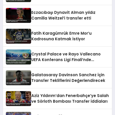
Konferans Ligi
Eczacıbaşı Dynavit Alman yıldız
Camilla Weitzel’i transfer etti
Fatih Karagümrük Emre Mor’u
Kadrosuna Katmak İstiyor
Crystal Palace ve Rayo Vallecano
UEFA Konferans Ligi Finali’nde
Karşılaşıyor
Galatasaray Davinson Sanchez İçin
Transfer Tekliflerini Değerlendirecek
Aziz Yıldırım’dan Fenerbahçe’ye Salah
ve Sörloth Bombası Transfer İddiaları