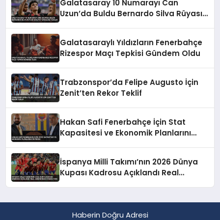
Galatasaray 10 Numarayı Can
Uzun’da Buldu Bernardo Silva Rüyası
Maliyet Engeline Takıldı
Galatasaraylı Yıldızların Fenerbahçe
Rizespor Maçı Tepkisi Gündem Oldu
Trabzonspor’da Felipe Augusto İçin
Zenit’ten Rekor Teklif
Hakan Safi Fenerbahçe İçin Stat
Kapasitesi ve Ekonomik Planlarını
Duyurdu
İspanya Milli Takımı’nın 2026 Dünya
Kupası Kadrosu Açıklandı Real
Madrid’den Oyuncu Yok
Haberin Doğru Adresi