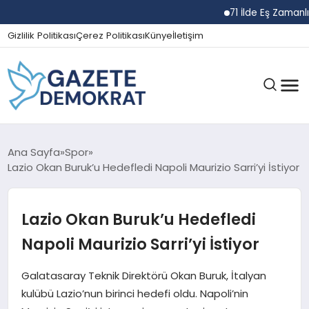
71 İlde Eş Zamanlı Nar
Gizlilik Politikası
Çerez Politikası
Künye
İletişim
GÜNDEM
Ana Sayfa
Spor
Lazio Okan Buruk’u Hedefledi Napoli Maurizio Sarri’yi İstiyor
EKONOMI
Lazio Okan Buruk’u Hedefledi
Napoli Maurizio Sarri’yi İstiyor
SPOR
Galatasaray Teknik Direktörü Okan Buruk, İtalyan
kulübü Lazio’nun birinci hedefi oldu. Napoli’nin
MAGAZIN