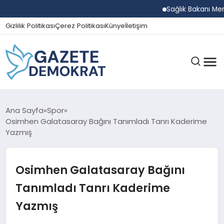
Sağlık Bakanı Memişoğl
Gizlilik Politikası
Çerez Politikası
Künye
İletişim
GÜNDEM
Ana Sayfa
Spor
Osimhen Galatasaray Bağını Tanımladı Tanrı Kaderime
Yazmış
EKONOMI
Osimhen Galatasaray Bağını
SPOR
Tanımladı Tanrı Kaderime
Yazmış
MAGAZIN