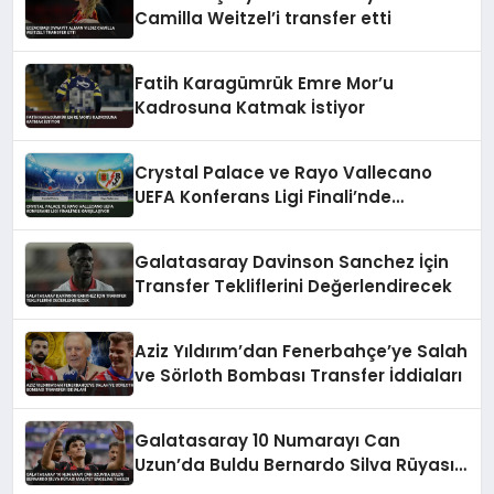
Camilla Weitzel’i transfer etti
Fatih Karagümrük Emre Mor’u
Kadrosuna Katmak İstiyor
Crystal Palace ve Rayo Vallecano
UEFA Konferans Ligi Finali’nde
Karşılaşıyor
Galatasaray Davinson Sanchez İçin
Transfer Tekliflerini Değerlendirecek
Aziz Yıldırım’dan Fenerbahçe’ye Salah
ve Sörloth Bombası Transfer İddiaları
Galatasaray 10 Numarayı Can
Uzun’da Buldu Bernardo Silva Rüyası
Maliyet Engeline Takıldı