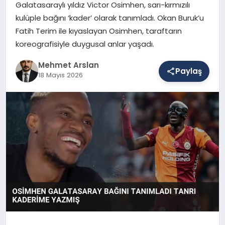
Galatasaraylı yıldız Victor Osimhen, sarı-kırmızılı
kulüple bağını ‘kader’ olarak tanımladı. Okan Buruk’u
Fatih Terim ile kıyaslayan Osimhen, taraftarın
SAĞLIK
koreografisiyle duygusal anlar yaşadı.
Mehmet Arslan
EĞITIM
Paylaş
18 Mayıs 2026
DÜNYA
YAŞAM