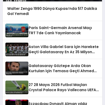
Walter Zenga 1990 Dünya Kupası’nda 517 Dakika
Gol Yemedi
Paris Saint-Germain Arsenal Maçı
TRT 1’de Canlı Yayınlanacak
Aston Villa Gabriel Sara İçin Harekete
Geçti Galatasaray En Az 35 Milyon
Euro İstiyor
Galatasaray Göztepe Arda Okan
Kurtulan İçin Temasa Geçti Ahmed
Kutucu Transferi Görüşülüyor
27 28 Mayıs 2026 Futbol Maçları
Crystal Palace Rayo Vallecano UEFA
Konferans Ligi
Eczacıbaşı Dynavit Alman yıldız