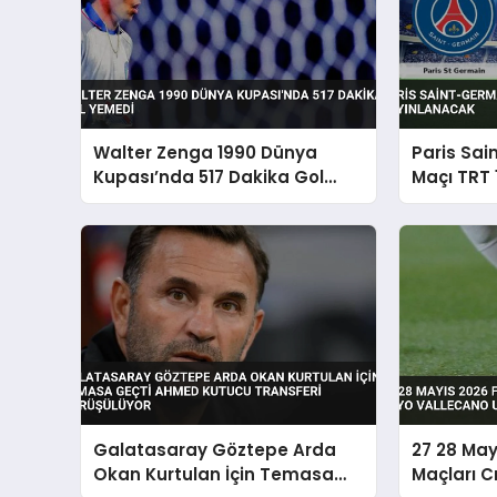
Walter Zenga 1990 Dünya
Paris Sai
Kupası’nda 517 Dakika Gol
Maçı TRT 
Yemedi
Yayınlan
Galatasaray Göztepe Arda
27 28 May
Okan Kurtulan İçin Temasa
Maçları C