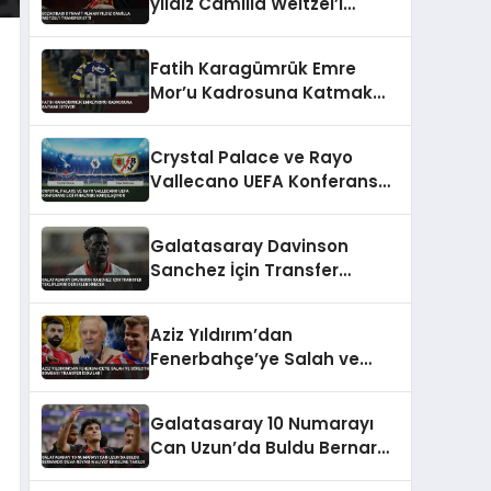
yıldız Camilla Weitzel’i
transfer etti
Fatih Karagümrük Emre
Mor’u Kadrosuna Katmak
İstiyor
Crystal Palace ve Rayo
Vallecano UEFA Konferans
Ligi Finali’nde Karşılaşıyor
Galatasaray Davinson
Sanchez İçin Transfer
Tekliflerini Değerlendirecek
Aziz Yıldırım’dan
Fenerbahçe’ye Salah ve
Sörloth Bombası Transfer
İddiaları
Galatasaray 10 Numarayı
Can Uzun’da Buldu Bernardo
Silva Rüyası Maliyet Engeline