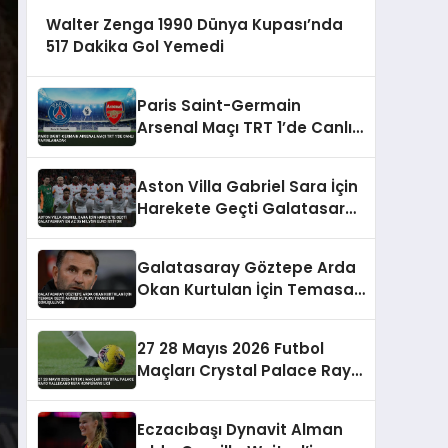
Walter Zenga 1990 Dünya Kupası’nda
517 Dakika Gol Yemedi
Paris Saint-Germain
Arsenal Maçı TRT 1’de Canlı
Yayınlanacak
Aston Villa Gabriel Sara İçin
Harekete Geçti Galatasaray
En Az 35 Milyon Euro İstiyor
Galatasaray Göztepe Arda
Okan Kurtulan İçin Temasa
Geçti Ahmed Kutucu
Transferi Görüşülüyor
27 28 Mayıs 2026 Futbol
Maçları Crystal Palace Rayo
Vallecano UEFA Konferans
Ligi
Eczacıbaşı Dynavit Alman