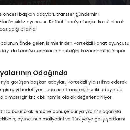
 öncesi başkan adayları, transfer gündemini
 Milan’ın yıldız oyuncusu Rafael Leao’yu ‘seçim kozu’ olarak
şladığı bildirildi.
 futbolunun önde gelen isimlerinden Portekizli kanat oyuncusu
 adayı da Leao’yu, camianın desteğini kazanacakları ‘süper
yalarının Odağında
iyle görüşen başkan adayları, Portekizli yıldızı ikna ederek
k girmeyi hedefliyor. Leao’nun transferi, her iki adayın da
alması için kritik bir hamle olarak değerlendiriliyor.
 atıfta bulunarak ‘efsane dönüşe dünya yıldızı’ sloganıyla
kibinin, oyuncunun maliyetini ve Türkiye’ye geliş şartlarını