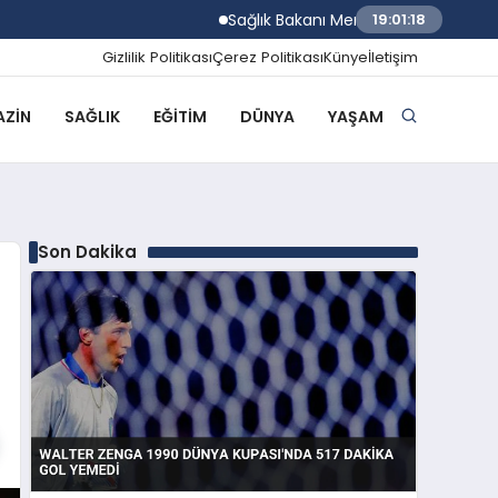
Sağlık Bakanı Memişoğlu Trabzon Şehir Has
19:01:19
Gizlilik Politikası
Çerez Politikası
Künye
İletişim
ZIN
SAĞLIK
EĞITIM
DÜNYA
YAŞAM
Son Dakika