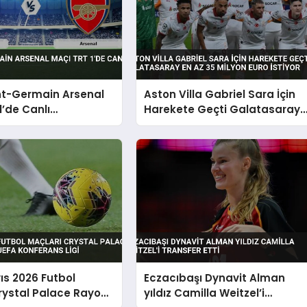
nt-Germain Arsenal
Aston Villa Gabriel Sara İçin
1’de Canlı
Harekete Geçti Galatasaray
acak
En Az 35 Milyon Euro İstiyor
ıs 2026 Futbol
Eczacıbaşı Dynavit Alman
rystal Palace Rayo
yıldız Camilla Weitzel’i