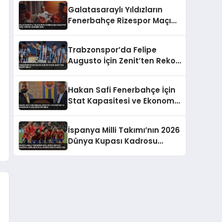
Takıldı
Galatasaraylı Yıldızların
Fenerbahçe Rizespor Maçı
Tepkisi Gündem Oldu
Trabzonspor’da Felipe
Augusto İçin Zenit’ten Rekor
Teklif
Hakan Safi Fenerbahçe İçin
Stat Kapasitesi ve Ekonomik
Planlarını Duyurdu
İspanya Milli Takımı’nın 2026
Dünya Kupası Kadrosu
Açıklandı Real Madrid’den
Oyuncu Yok