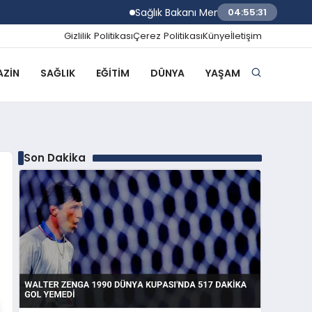
Sağlık Bakanı Memişoğlu İzmir Biyotıp ve 
04:55:32
Gizlilik Politikası
Çerez Politikası
Künye
İletişim
ZIN
SAĞLIK
EĞITIM
DÜNYA
YAŞAM
Son Dakika