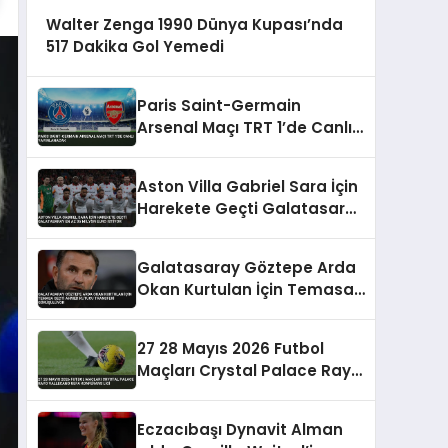
Walter Zenga 1990 Dünya Kupası’nda
517 Dakika Gol Yemedi
Paris Saint-Germain
Arsenal Maçı TRT 1’de Canlı
Yayınlanacak
Aston Villa Gabriel Sara İçin
Harekete Geçti Galatasaray
En Az 35 Milyon Euro İstiyor
Galatasaray Göztepe Arda
Okan Kurtulan İçin Temasa
Geçti Ahmed Kutucu
Transferi Görüşülüyor
27 28 Mayıs 2026 Futbol
Maçları Crystal Palace Rayo
Vallecano UEFA Konferans
Ligi
Eczacıbaşı Dynavit Alman