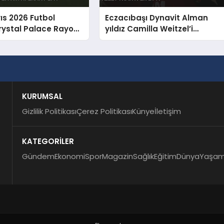
ıs 2026 Futbol
Eczacıbaşı Dynavit Alman
rystal Palace Rayo
yıldız Camilla Weitzel’i
 UEFA Konferans Ligi
transfer etti
KURUMSAL
Gizlilik Politikası
Çerez Politikası
Künye
İletişim
KATEGORİLER
Gündem
Ekonomi
Spor
Magazin
Sağlık
Eğitim
Dünya
Yaşa