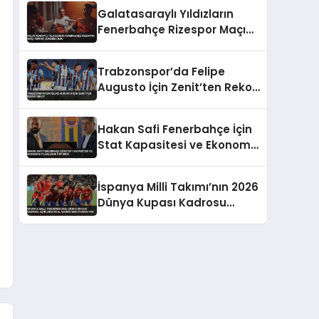
Takıldı
Galatasaraylı Yıldızların
Fenerbahçe Rizespor Maçı
Tepkisi Gündem Oldu
Trabzonspor’da Felipe
Augusto İçin Zenit’ten Rekor
Teklif
Hakan Safi Fenerbahçe İçin
Stat Kapasitesi ve Ekonomik
Planlarını Duyurdu
İspanya Milli Takımı’nın 2026
Dünya Kupası Kadrosu
Açıklandı Real Madrid’den
Oyuncu Yok