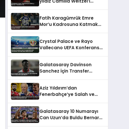
yıldız Camilla Weitzel’i
transfer etti
Fatih Karagümrük Emre
Mor’u Kadrosuna Katmak
İstiyor
Crystal Palace ve Rayo
Vallecano UEFA Konferans
Ligi Finali’nde Karşılaşıyor
Galatasaray Davinson
Sanchez İçin Transfer
Tekliflerini Değerlendirecek
Aziz Yıldırım’dan
Fenerbahçe’ye Salah ve
Sörloth Bombası Transfer
İddiaları
Galatasaray 10 Numarayı
Can Uzun’da Buldu Bernardo
Silva Rüyası Maliyet Engeline