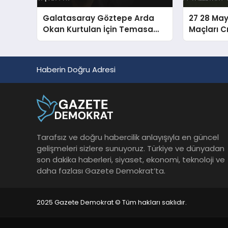
Galatasaray Göztepe Arda
27 28 May
Okan Kurtulan İçin Temasa
Maçları C
Geçti Ahmed Kutucu Transferi
Vallecano
Görüşülüyor
Haberin Doğru Adresi
Tarafsız ve doğru habercilik anlayışıyla en güncel
gelişmeleri sizlere sunuyoruz. Türkiye ve dünyadan
son dakika haberleri, siyaset, ekonomi, teknoloji ve
daha fazlası Gazete Demokrat’ta.
2025 Gazete Demokrat © Tüm hakları saklıdır.