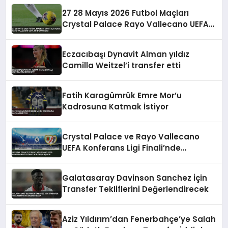
27 28 Mayıs 2026 Futbol Maçları
Crystal Palace Rayo Vallecano UEFA
Konferans Ligi
Eczacıbaşı Dynavit Alman yıldız
Camilla Weitzel’i transfer etti
Fatih Karagümrük Emre Mor’u
Kadrosuna Katmak İstiyor
Crystal Palace ve Rayo Vallecano
UEFA Konferans Ligi Finali’nde
Karşılaşıyor
Galatasaray Davinson Sanchez İçin
Transfer Tekliflerini Değerlendirecek
Aziz Yıldırım’dan Fenerbahçe’ye Salah