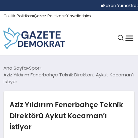
Bakan Yumaklı’dan Beş İ
Gizlilik Politikası
Çerez Politikası
Künye
İletişim
GÜNDEM
Ana Sayfa
Spor
Aziz Yıldırım Fenerbahçe Teknik Direktörü Aykut Kocaman’ı
İstiyor
EKONOMI
Aziz Yıldırım Fenerbahçe Teknik
SPOR
Direktörü Aykut Kocaman’ı
İstiyor
MAGAZIN