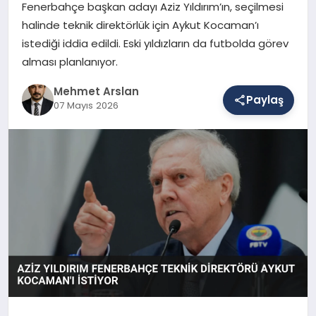
Fenerbahçe başkan adayı Aziz Yıldırım’ın, seçilmesi
halinde teknik direktörlük için Aykut Kocaman’ı
istediği iddia edildi. Eski yıldızların da futbolda görev
SAĞLIK
alması planlanıyor.
Mehmet Arslan
EĞITIM
Paylaş
07 Mayıs 2026
DÜNYA
YAŞAM