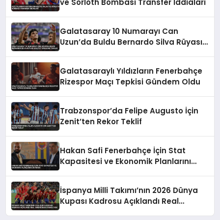
ve Sörloth Bombası Transfer İddiaları
Galatasaray 10 Numarayı Can
Uzun’da Buldu Bernardo Silva Rüyası
Maliyet Engeline Takıldı
Galatasaraylı Yıldızların Fenerbahçe
Rizespor Maçı Tepkisi Gündem Oldu
Trabzonspor’da Felipe Augusto İçin
Zenit’ten Rekor Teklif
Hakan Safi Fenerbahçe İçin Stat
Kapasitesi ve Ekonomik Planlarını
Duyurdu
İspanya Milli Takımı’nın 2026 Dünya
Kupası Kadrosu Açıklandı Real
Madrid’den Oyuncu Yok