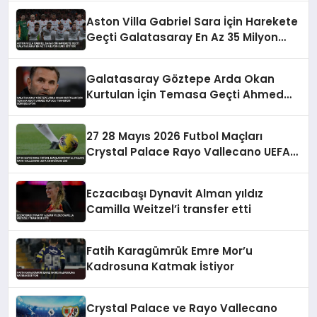
Aston Villa Gabriel Sara İçin Harekete
Geçti Galatasaray En Az 35 Milyon
Euro İstiyor
Galatasaray Göztepe Arda Okan
Kurtulan İçin Temasa Geçti Ahmed
Kutucu Transferi Görüşülüyor
27 28 Mayıs 2026 Futbol Maçları
Crystal Palace Rayo Vallecano UEFA
Konferans Ligi
Eczacıbaşı Dynavit Alman yıldız
Camilla Weitzel’i transfer etti
Fatih Karagümrük Emre Mor’u
Kadrosuna Katmak İstiyor
Crystal Palace ve Rayo Vallecano