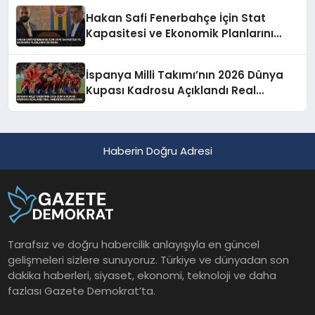
Hakan Safi Fenerbahçe İçin Stat
Kapasitesi ve Ekonomik Planlarını
Duyurdu
İspanya Milli Takımı’nın 2026 Dünya
Kupası Kadrosu Açıklandı Real
Madrid’den Oyuncu Yok
Haberin Doğru Adresi
Tarafsız ve doğru habercilik anlayışıyla en güncel
gelişmeleri sizlere sunuyoruz. Türkiye ve dünyadan son
dakika haberleri, siyaset, ekonomi, teknoloji ve daha
fazlası Gazete Demokrat’ta.