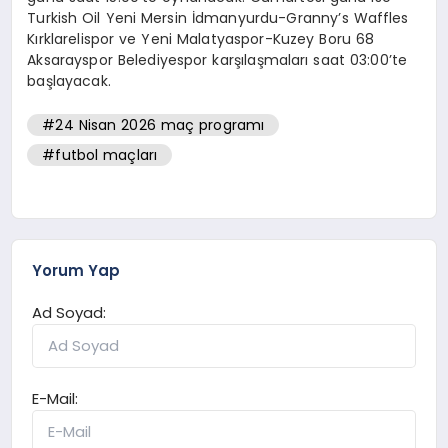
Turkish Oil Yeni Mersin İdmanyurdu-Granny’s Waffles
Kırklarelispor ve Yeni Malatyaspor-Kuzey Boru 68
Aksarayspor Belediyespor karşılaşmaları saat 03:00’te
başlayacak.
#24 Nisan 2026 maç programı
#futbol maçları
Yorum Yap
Ad Soyad:
E-Mail: