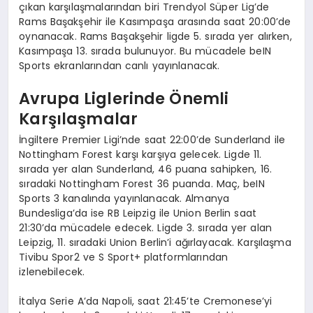
çıkan karşılaşmalarından biri Trendyol Süper Lig’de
Rams Başakşehir ile Kasımpaşa arasında saat 20:00’de
oynanacak. Rams Başakşehir ligde 5. sırada yer alırken,
Kasımpaşa 13. sırada bulunuyor. Bu mücadele beIN
Sports ekranlarından canlı yayınlanacak.
Avrupa Liglerinde Önemli
Karşılaşmalar
İngiltere Premier Ligi’nde saat 22:00’de Sunderland ile
Nottingham Forest karşı karşıya gelecek. Ligde 11.
sırada yer alan Sunderland, 46 puana sahipken, 16.
sıradaki Nottingham Forest 36 puanda. Maç, beIN
Sports 3 kanalında yayınlanacak. Almanya
Bundesliga’da ise RB Leipzig ile Union Berlin saat
21:30’da mücadele edecek. Ligde 3. sırada yer alan
Leipzig, 11. sıradaki Union Berlin’i ağırlayacak. Karşılaşma
Tivibu Spor2 ve S Sport+ platformlarından
izlenebilecek.
İtalya Serie A’da Napoli, saat 21:45’te Cremonese’yi