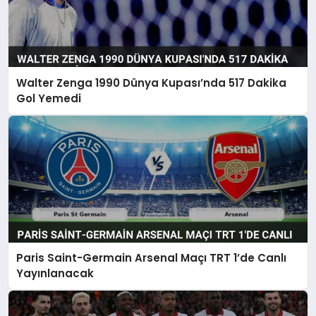
Walter Zenga 1990 Dünya Kupası’nda 517 Dakika
Gol Yemedi
Paris Saint-Germain Arsenal Maçı TRT 1’de Canlı
Yayınlanacak