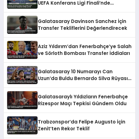
UEFA Konferans Ligi Finali’nde
Karşılaşıyor
Galatasaray Davinson Sanchez İçin
Transfer Tekliflerini Değerlendirecek
Aziz Yıldırım’dan Fenerbahçe’ye Salah
ve Sörloth Bombası Transfer İddiaları
Galatasaray 10 Numarayı Can
Uzun’da Buldu Bernardo Silva Rüyası
Maliyet Engeline Takıldı
Galatasaraylı Yıldızların Fenerbahçe
Rizespor Maçı Tepkisi Gündem Oldu
Trabzonspor’da Felipe Augusto İçin
Zenit’ten Rekor Teklif