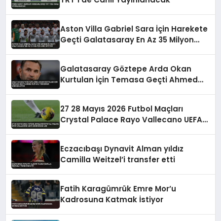
Aston Villa Gabriel Sara İçin Harekete
Geçti Galatasaray En Az 35 Milyon
Euro İstiyor
Galatasaray Göztepe Arda Okan
Kurtulan İçin Temasa Geçti Ahmed
Kutucu Transferi Görüşülüyor
27 28 Mayıs 2026 Futbol Maçları
Crystal Palace Rayo Vallecano UEFA
Konferans Ligi
Eczacıbaşı Dynavit Alman yıldız
Camilla Weitzel’i transfer etti
Fatih Karagümrük Emre Mor’u
Kadrosuna Katmak İstiyor