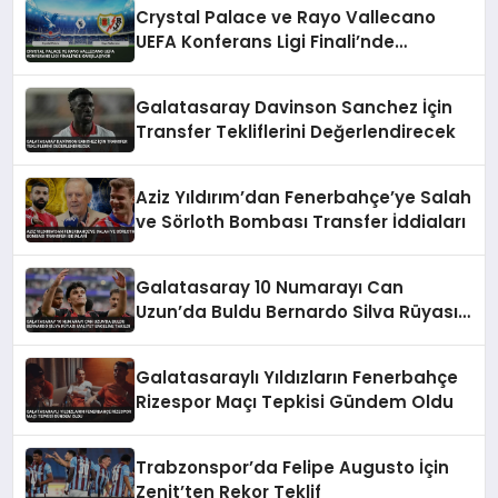
Crystal Palace ve Rayo Vallecano
UEFA Konferans Ligi Finali’nde
Karşılaşıyor
Galatasaray Davinson Sanchez İçin
Transfer Tekliflerini Değerlendirecek
Aziz Yıldırım’dan Fenerbahçe’ye Salah
ve Sörloth Bombası Transfer İddiaları
Galatasaray 10 Numarayı Can
Uzun’da Buldu Bernardo Silva Rüyası
Maliyet Engeline Takıldı
Galatasaraylı Yıldızların Fenerbahçe
Rizespor Maçı Tepkisi Gündem Oldu
Trabzonspor’da Felipe Augusto İçin
Zenit’ten Rekor Teklif