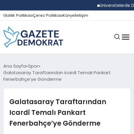
Üniversitelerde Duman
Gizlilik Politikası
Çerez Politikası
Künye
İletişim
GÜNDEM
Ana Sayfa
Spor
Galatasaray Taraftarından Icardi Temalı Pankart
Fenerbahçe’ye Gönderme
EKONOMI
Galatasaray Taraftarından
SPOR
Icardi Temalı Pankart
Fenerbahçe’ye Gönderme
MAGAZIN