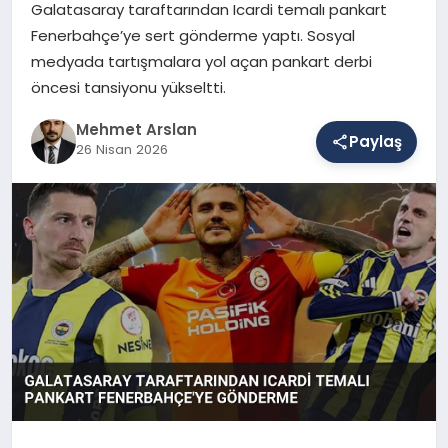
Galatasaray taraftarından Icardi temalı pankart
Fenerbahçe’ye sert gönderme yaptı. Sosyal
medyada tartışmalara yol açan pankart derbi
SAĞLIK
öncesi tansiyonu yükseltti.
Mehmet Arslan
EĞITIM
Paylaş
26 Nisan 2026
DÜNYA
YAŞAM