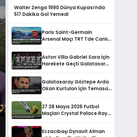
Walter Zenga 1990 Dünya Kupası’nda
517 Dakika Gol Yemedi
Paris Saint-Germain
Arsenal Maçı TRT 1’de Canlı
Yayınlanacak
Aston Villa Gabriel Sara İçin
Harekete Geçti Galatasaray
En Az 35 Milyon Euro İstiyor
Galatasaray Göztepe Arda
Okan Kurtulan İçin Temasa
Geçti Ahmed Kutucu
Transferi Görüşülüyor
27 28 Mayıs 2026 Futbol
Maçları Crystal Palace Rayo
Vallecano UEFA Konferans
Ligi
Eczacıbaşı Dynavit Alman