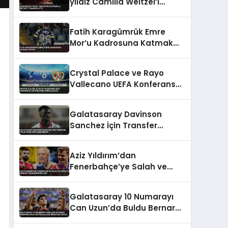
yıldız Camilla Weitzel’i
transfer etti
Fatih Karagümrük Emre
Mor’u Kadrosuna Katmak
İstiyor
Crystal Palace ve Rayo
Vallecano UEFA Konferans
Ligi Finali’nde Karşılaşıyor
Galatasaray Davinson
Sanchez İçin Transfer
Tekliflerini Değerlendirecek
Aziz Yıldırım’dan
Fenerbahçe’ye Salah ve
Sörloth Bombası Transfer
İddiaları
Galatasaray 10 Numarayı
Can Uzun’da Buldu Bernardo
Silva Rüyası Maliyet Engeline