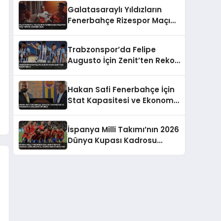
Takıldı
Galatasaraylı Yıldızların
Fenerbahçe Rizespor Maçı
Tepkisi Gündem Oldu
Trabzonspor’da Felipe
Augusto İçin Zenit’ten Rekor
Teklif
Hakan Safi Fenerbahçe İçin
Stat Kapasitesi ve Ekonomik
Planlarını Duyurdu
İspanya Milli Takımı’nın 2026
Dünya Kupası Kadrosu
Açıklandı Real Madrid’den
Oyuncu Yok