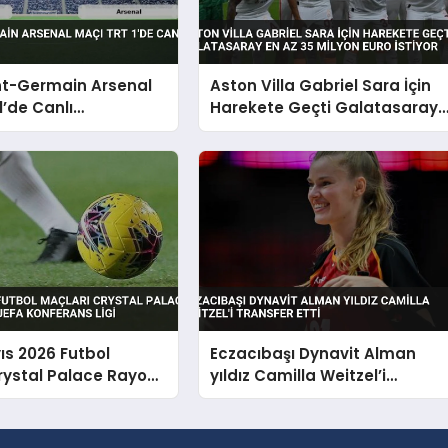
nt-Germain Arsenal
Aston Villa Gabriel Sara İçin
1’de Canlı
Harekete Geçti Galatasaray
acak
En Az 35 Milyon Euro İstiyor
ıs 2026 Futbol
Eczacıbaşı Dynavit Alman
rystal Palace Rayo
yıldız Camilla Weitzel’i
 UEFA Konferans Ligi
transfer etti