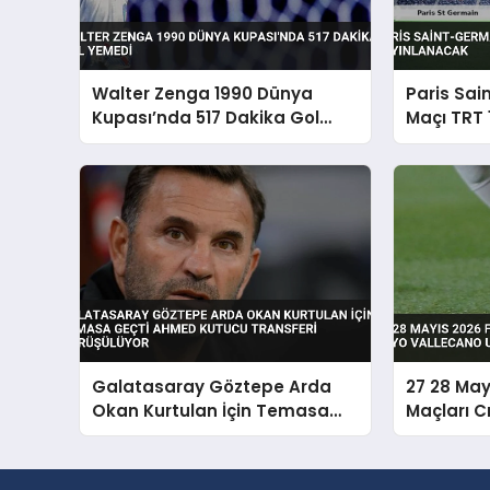
Walter Zenga 1990 Dünya
Paris Sai
Kupası’nda 517 Dakika Gol
Maçı TRT 
Yemedi
Yayınlan
Galatasaray Göztepe Arda
27 28 May
Okan Kurtulan İçin Temasa
Maçları C
Geçti Ahmed Kutucu Transferi
Vallecano
Görüşülüyor