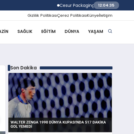
Cesur Packaging, Mısır’daki Üretim Üssünü
12:04:36
Gizlilik Politikası
Çerez Politikası
Künye
İletişim
ZIN
SAĞLIK
EĞITIM
DÜNYA
YAŞAM
Son Dakika