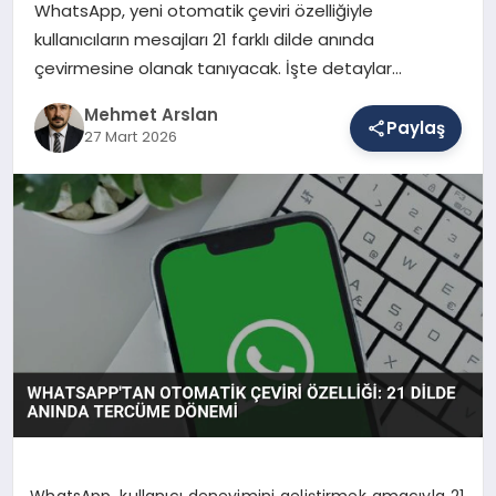
WhatsApp, yeni otomatik çeviri özelliğiyle
kullanıcıların mesajları 21 farklı dilde anında
çevirmesine olanak tanıyacak. İşte detaylar…
SAĞLIK
Mehmet Arslan
Paylaş
27 Mart 2026
EĞITIM
DÜNYA
YAŞAM
WhatsApp, kullanıcı deneyimini geliştirmek amacıyla 21