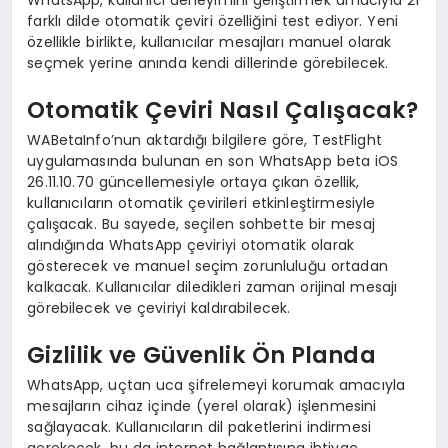
farklı dilde otomatik çeviri özelliğini test ediyor. Yeni
özellikle birlikte, kullanıcılar mesajları manuel olarak
seçmek yerine anında kendi dillerinde görebilecek.
Otomatik Çeviri Nasıl Çalışacak?
WABetaInfo’nun aktardığı bilgilere göre, TestFlight
uygulamasında bulunan en son WhatsApp beta iOS
26.11.10.70 güncellemesiyle ortaya çıkan özellik,
kullanıcıların otomatik çevirileri etkinleştirmesiyle
çalışacak. Bu sayede, seçilen sohbette bir mesaj
alındığında WhatsApp çeviriyi otomatik olarak
gösterecek ve manuel seçim zorunluluğu ortadan
kalkacak. Kullanıcılar diledikleri zaman orijinal mesajı
görebilecek ve çeviriyi kaldırabilecek.
Gizlilik ve Güvenlik Ön Planda
WhatsApp, uçtan uca şifrelemeyi korumak amacıyla
mesajların cihaz içinde (yerel olarak) işlenmesini
sağlayacak. Kullanıcıların dil paketlerini indirmesi
gerekecek, bu da internet bağlantısına ihtiyaç