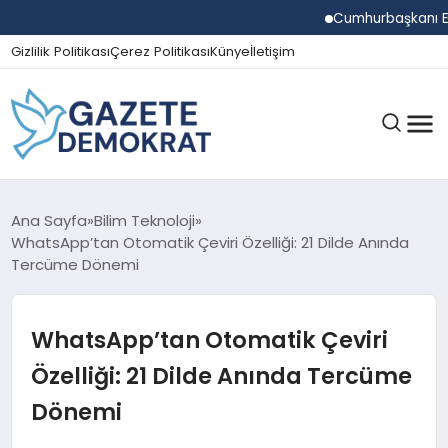
Cumhurbaşkanı Erdoğa
Gizlilik Politikası
Çerez Politikası
Künye
İletişim
GÜNDEM
Ana Sayfa
Bilim Teknoloji
WhatsApp’tan Otomatik Çeviri Özelliği: 21 Dilde Anında
Tercüme Dönemi
EKONOMI
WhatsApp’tan Otomatik Çeviri
SPOR
Özelliği: 21 Dilde Anında Tercüme
Dönemi
MAGAZIN