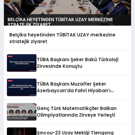
Belçika heyetinden TÜBİTAK UZAY merkezine
stratejik ziyaret
TÜBA Başkanı Şeker Bakü Türkoloji
Zirvesinde Konuştu
TÜBA Başkanı Muzaffer Şeker
Azerbaycan’da Fahri Hiyaban’ı
Ziyaret Etti
Genç Türk Matematikçiler Balkan
Olimpiyatlarında Zirveye Yerleşti
Şıncou-23 Uzay Mekiği Tiengong