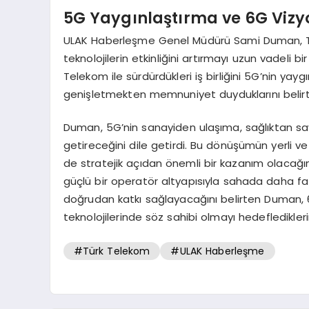
5G Yaygınlaştırma ve 6G Viz
ULAK Haberleşme Genel Müdürü Sami Duman, Türk
teknolojilerin etkinliğini artırmayı uzun vadeli b
Telekom ile sürdürdükleri iş birliğini 5G’nin yay
genişletmekten memnuniyet duyduklarını belirtt
Duman, 5G’nin sanayiden ulaşıma, sağlıktan s
getireceğini dile getirdi. Bu dönüşümün yerli 
de stratejik açıdan önemli bir kazanım olacağını
güçlü bir operatör altyapısıyla sahada daha f
doğrudan katkı sağlayacağını belirten Duman, 
teknolojilerinde söz sahibi olmayı hedefledikleri
#Türk Telekom
#ULAK Haberleşme