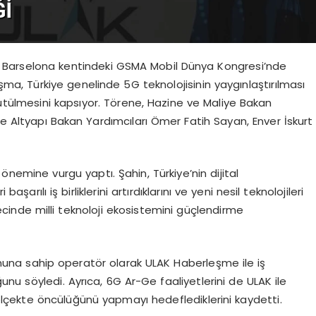
 Barselona kentindeki GSMA Mobil Dünya Kongresi’nde
laşma, Türkiye genelinde 5G teknolojisinin yaygınlaştırılması
rütülmesini kapsıyor. Törene, Hazine ve Maliye Bakan
ve Altyapı Bakan Yardımcıları Ömer Fatih Sayan, Enver İskurt
 önemine vurgu yaptı. Şahin, Türkiye’nin dijital
şarılı iş birliklerini artırdıklarını ve yeni nesil teknolojileri
recinde milli teknoloji ekosistemini güçlendirme
nuna sahip operatör olarak ULAK Haberleşme ile iş
uğunu söyledi. Ayrıca, 6G Ar-Ge faaliyetlerini de ULAK ile
 ölçekte öncülüğünü yapmayı hedeflediklerini kaydetti.