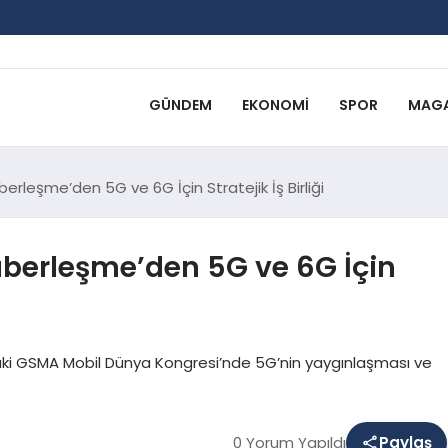
GÜNDEM
EKONOMI
SPOR
MAGA
rleşme’den 5G ve 6G İçin Stratejik İş Birliği
berleşme’den 5G ve 6G İçin
ki GSMA Mobil Dünya Kongresi’nde 5G’nin yaygınlaşması ve
0 Yorum Yapıldı
Paylaş