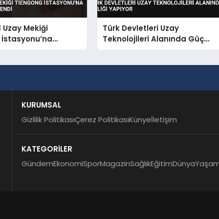
 Uzay Mekiği
Türk Devletleri Uzay
 İstasyonu’na
Teknolojileri Alanında Güç
 Kenetlendi
Birliği Yapıyor
KURUMSAL
Gizlilik Politikası
Çerez Politikası
Künye
İletişim
KATEGORİLER
Gündem
Ekonomi
Spor
Magazin
Sağlık
Eğitim
Dünya
Yaşa