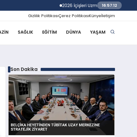
2026 İçişleri Uzman Yardımcılığı Sınav Son
16:57:13
Gizlilik Politikası
Çerez Politikası
Künye
İletişim
ZIN
SAĞLIK
EĞITIM
DÜNYA
YAŞAM
Son Dakika