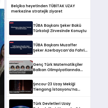
Belçika heyetinden TÜBİTAK UZAY
merkezine stratejik ziyaret
TÜBA Başkanı Şeker Bakü
Türkoloji Zirvesinde Konuştu
TÜBA Başkanı Muzaffer
Şeker Azerbaycan’da Fahri
Hiyaban’ı Ziyaret Etti
Genç Türk Matematikçiler
Balkan Olimpiyatlarında
Zirveye Yerleşti
Şıncou-23 Uzay Mekiği
Tiengong İstasyonu’na
Başarıyla Kenetlendi
Türk Devletleri Uzay