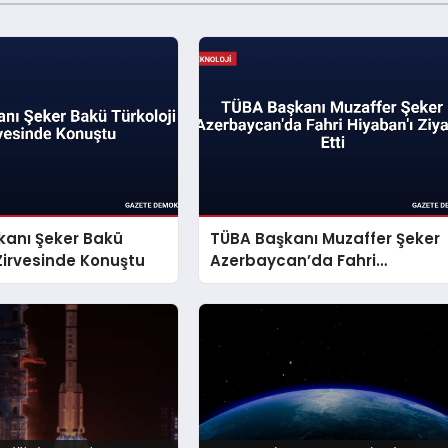
kanı Şeker Bakü
TÜBA Başkanı Muzaffer Şeker
 Zirvesinde Konuştu
Azerbaycan’da Fahri
Hiyaban’ı Ziyaret Etti