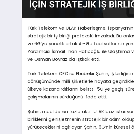
Türk Telekom ve ULAK Haberleşme, İspanya’nın
stratejik bir iş birliği protokolü imzaladı. Bu an
ve 6G’ye yönelik ortak Ar-Ge faaliyetlerinin yü
Yardımcısı İsmail İlhan Hatipoğlu ile Ulaştırma 
ve Osman Boyraz da iştirak etti.
Türk Telekom CEO’su Ebubekir Şahin, iş birliğinin
dönüşümünde milli şirketlerle hayata geçirdikleri ba
ülkeye kazandırdıklarını belirtti. 5G’ye geçiş sü
çalışmalarının sürdüğünü ifade etti.
Şahin, mobilde en fazla aktif ULAK baz istasyo
birliklerini genişletmenin stratejik bir adım old
yürüteceklerini açıklayan Şahin, 6G’nin küresel