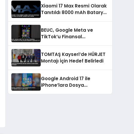
Xiaomi 17 Max Resmi Olarak
Tanıtıldı 8000 mAh Batarya
ve 200 MP Kamera Özellikleri
BEUC, Google Meta ve
TikTok’u Finansal
Dolandırıcılık Reklamları
Nedeniyle Şikayet Etti
TOMTAŞ Kayseri’de HÜRJET
Montajı İçin Hedef Belirledi
Google Android 17 ile
iPhone’lara Dosya
Aktarımını Kolaylaştırıyor