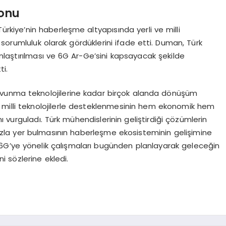
yonu
iye’nin haberleşme altyapısında yerli ve milli
ir sorumluluk olarak gördüklerini ifade etti. Duman, Türk
gınlaştırılması ve 6G Ar-Ge’sini kapsayacak şekilde
i.
avunma teknolojilerine kadar birçok alanda dönüşüm
ve milli teknolojilerle desteklenmesinin hem ekonomik hem
 vurguladı. Türk mühendislerinin geliştirdiği çözümlerin
azla yer bulmasının haberleşme ekosisteminin gelişimine
6G’ye yönelik çalışmaları bugünden planlayarak geleceğin
ni sözlerine ekledi.