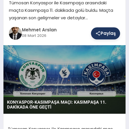
Tümosan Konyaspor ile Kasımpaşa arasındaki
maçta Kasımpaşa 11. dakikada golü buldu. Maçta
yaşanan son gelişmeler ve detaylar…
SAĞLIK
Mehmet Arslan
Paylaş
08 Mart 2026
EĞITIM
DÜNYA
YAŞAM
Tümosan Konyaspor ile Kasımpaşa arasındaki maç