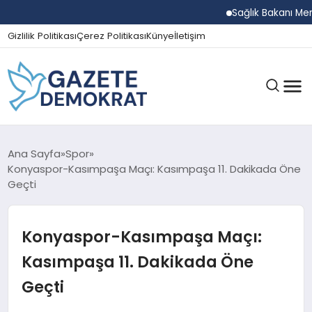
Sağlık Bakanı Memişoğl
Gizlilik Politikası
Çerez Politikası
Künye
İletişim
GÜNDEM
Ana Sayfa
Spor
Konyaspor-Kasımpaşa Maçı: Kasımpaşa 11. Dakikada Öne
Geçti
EKONOMI
Konyaspor-Kasımpaşa Maçı:
SPOR
Kasımpaşa 11. Dakikada Öne
Geçti
MAGAZIN