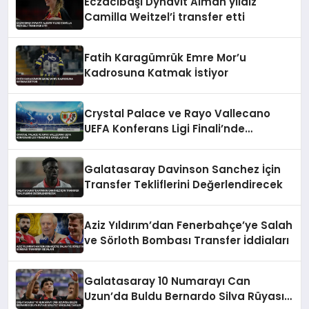
Eczacıbaşı Dynavit Alman yıldız
Camilla Weitzel’i transfer etti
Fatih Karagümrük Emre Mor’u
Kadrosuna Katmak İstiyor
Crystal Palace ve Rayo Vallecano
UEFA Konferans Ligi Finali’nde
Karşılaşıyor
Galatasaray Davinson Sanchez İçin
Transfer Tekliflerini Değerlendirecek
Aziz Yıldırım’dan Fenerbahçe’ye Salah
ve Sörloth Bombası Transfer İddiaları
Galatasaray 10 Numarayı Can
Uzun’da Buldu Bernardo Silva Rüyası