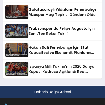
Maliyet Engeline Takıldı
Galatasaraylı Yıldızların Fenerbahçe
Rizespor Maçı Tepkisi Gündem Oldu
Trabzonspor’da Felipe Augusto İçin
Zenit’ten Rekor Teklif
Hakan Safi Fenerbahçe İçin Stat
Kapasitesi ve Ekonomik Planlarını
Duyurdu
İspanya Milli Takımı’nın 2026 Dünya
Kupası Kadrosu Açıklandı Real
Madrid’den Oyuncu Yok
Haberin Doğru Adresi