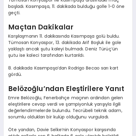
başladı. Kasımpaşa, 11. dakikada bulduğu golle 1-0 öne
geçti.
Maçtan Dakikalar
Karşılaşmanın 11. dakikasında Kasımpaşa golü buldu.
Tümosan Konyaspor, 13. dakikada Arif Boşluk ile gole
yaklaştı ancak şutu kaleyi bulmadı. Deniz Türüç’ün
şutu ise kaleci tarafından kurtarıldı.
8. dakikada Kasımpaşa’dan Rodrigo Becao sarı kart
gördü.
Belözoğlu’ndan Eleştirilere Yanıt
Emre Belözoğlu, Fenerbahçe maçının ardından gelen
eleştirilere cevap verdi ve şampiyonluk yarışıyla ilgili
değerlendirmelerde bulundu. Tecrübeli teknik adam,
sorumlu oldukları bir kulüp olduğunu vurguladı.
Öte yandan, Davie Selke’nin Konyaspor karşısında
attığı gollerle son 6 haftada 6 gole ulaştığı belirtildi.