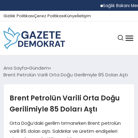
Sağlık Bakanı Memiş
Gizlilik Politikası
Çerez Politikası
Künye
İletişim
GÜNDEM
Ana Sayfa
Gündem
Brent Petrolün Varili Orta Doğu Gerilimiyle 85 Doları Aştı
EKONOMI
Brent Petrolün Varili Orta Doğu
Gerilimiyle 85 Doları Aştı
SPOR
Orta Doğu’daki gerilim tırmanırken Brent petrolün
varili 85 doları aştı. Saldırılar ve üretim endişeleri
MAGAZIN