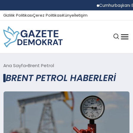
Cumhurbaşkanı Erdoğa
Gizlilik Politikası
Çerez Politikası
Künye
İletişim
GÜNDEM
Ana Sayfa
Brent Petrol
BRENT PETROL HABERLERI
EKONOMI
SPOR
MAGAZIN