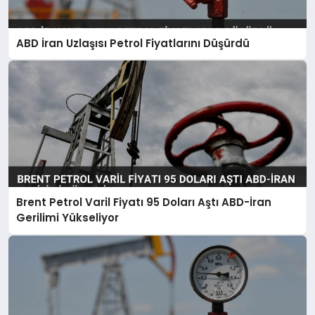
ABD İran Uzlaşısı Petrol Fiyatlarını Düşürdü
SAĞLIK
EĞITIM
DÜNYA
Brent Petrol Varil Fiyatı 95 Doları Aştı ABD-İran
YAŞAM
Gerilimi Yükseliyor