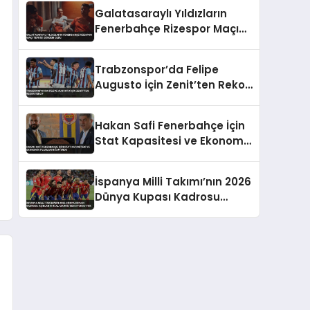
Takıldı
Galatasaraylı Yıldızların
Fenerbahçe Rizespor Maçı
Tepkisi Gündem Oldu
Trabzonspor’da Felipe
Augusto İçin Zenit’ten Rekor
Teklif
Hakan Safi Fenerbahçe İçin
Stat Kapasitesi ve Ekonomik
Planlarını Duyurdu
İspanya Milli Takımı’nın 2026
Dünya Kupası Kadrosu
Açıklandı Real Madrid’den
Oyuncu Yok