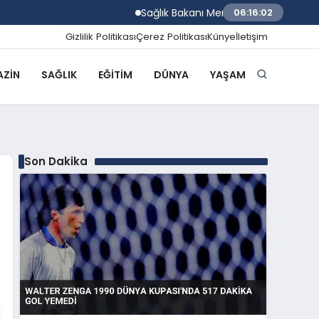
Sağlık Bakanı Memişoğlu İzmir Biyotıp ve 
06:16:03
Gizlilik Politikası
Çerez Politikası
Künye
İletişim
ZIN
SAĞLIK
EĞITIM
DÜNYA
YAŞAM
Son Dakika