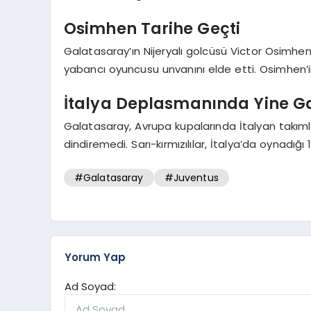
Osimhen Tarihe Geçti
Galatasaray’ın Nijeryalı golcüsü Victor Osimhen,
yabancı oyuncusu unvanını elde etti. Osimhen’in
İtalya Deplasmanında Yine Ga
Galatasaray, Avrupa kupalarında İtalyan takım
dindiremedi. Sarı-kırmızılılar, İtalya’da oynadığ
#Galatasaray
#Juventus
Yorum Yap
Ad Soyad: