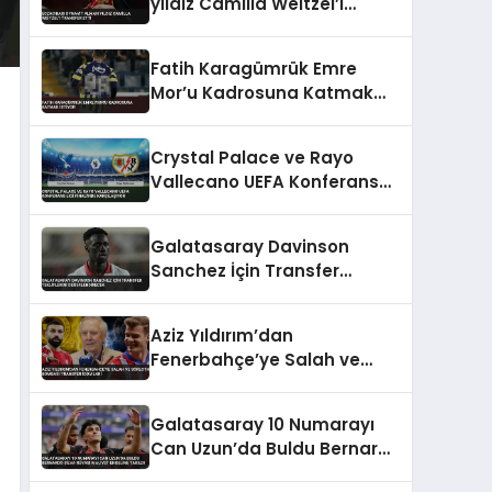
yıldız Camilla Weitzel’i
transfer etti
Fatih Karagümrük Emre
Mor’u Kadrosuna Katmak
İstiyor
Crystal Palace ve Rayo
Vallecano UEFA Konferans
Ligi Finali’nde Karşılaşıyor
Galatasaray Davinson
Sanchez İçin Transfer
Tekliflerini Değerlendirecek
Aziz Yıldırım’dan
Fenerbahçe’ye Salah ve
Sörloth Bombası Transfer
İddiaları
Galatasaray 10 Numarayı
Can Uzun’da Buldu Bernardo
Silva Rüyası Maliyet Engeline