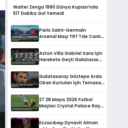
Walter Zenga 1990 Dünya Kupası’nda
517 Dakika Gol Yemedi
Paris Saint-Germain
Arsenal Maçı TRT 1’de Canlı
Yayınlanacak
Aston Villa Gabriel Sara İçin
Harekete Geçti Galatasaray
En Az 35 Milyon Euro İstiyor
Galatasaray Göztepe Arda
Okan Kurtulan İçin Temasa
Geçti Ahmed Kutucu
Transferi Görüşülüyor
27 28 Mayıs 2026 Futbol
Maçları Crystal Palace Rayo
Vallecano UEFA Konferans
Ligi
Eczacıbaşı Dynavit Alman