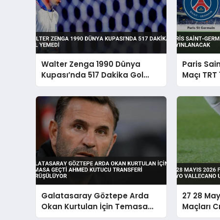
Walter Zenga 1990 Dünya
Paris Sai
Kupası’nda 517 Dakika Gol
Maçı TRT 
Yemedi
Yayınlan
Galatasaray Göztepe Arda
27 28 May
Okan Kurtulan İçin Temasa
Maçları C
Geçti Ahmed Kutucu Transferi
Vallecano