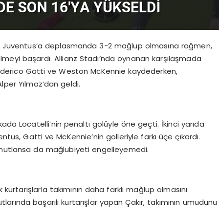
nda Juventus’a deplasmanda 3-2 mağlup olmasına rağmen,
selmeyi başardı. Allianz Stadı’nda oynanan karşılaşmada
 Federico Gatti ve Weston McKennie kaydederken,
Alper Yılmaz’dan geldi.
ada Locatelli’nin penaltı golüyle öne geçti. İkinci yarıda
ventus, Gatti ve McKennie’nin golleriyle farkı üçe çıkardı.
umutlansa da mağlubiyeti engelleyemedi.
k kurtarışlarla takımının daha farklı mağlup olmasını
 şutlarında başarılı kurtarışlar yapan Çakır, takımının umudunu