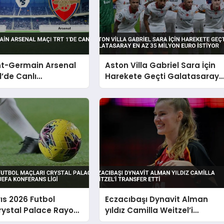
nt-Germain Arsenal
Aston Villa Gabriel Sara İçin
1’de Canlı
Harekete Geçti Galatasaray
acak
En Az 35 Milyon Euro İstiyor
ıs 2026 Futbol
Eczacıbaşı Dynavit Alman
rystal Palace Rayo
yıldız Camilla Weitzel’i
 UEFA Konferans Ligi
transfer etti