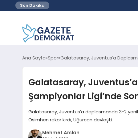
Son Dakika
Ana Sayfa
Spor
Galatasaray, Juventus’a Deplasma
Galatasaray, Juventus’
Şampiyonlar Ligi’nde Son
Galatasaray, Juventus’a deplasmanda 3-2 yenilm
Osimhen rekor kırdı, Uğurcan devleşti.
Mehmet Arslan