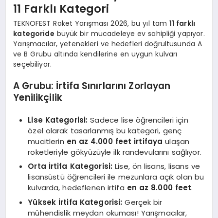
11 Farklı Kategori
TEKNOFEST Roket Yarışması 2026, bu yıl tam
11 farklı
kategoride
büyük bir mücadeleye ev sahipliği yapıyor.
Yarışmacılar, yetenekleri ve hedefleri doğrultusunda A
ve B Grubu altında kendilerine en uygun kulvarı
seçebiliyor.
A Grubu: İrtifa Sınırlarını Zorlayan
Yenilikçilik
Lise Kategorisi:
Sadece lise öğrencileri için
özel olarak tasarlanmış bu kategori, genç
mucitlerin
en az 4.000 feet irtifaya
ulaşan
roketleriyle gökyüzüyle ilk randevularını sağlıyor.
Orta İrtifa Kategorisi:
Lise, ön lisans, lisans ve
lisansüstü öğrencileri ile mezunlara açık olan bu
kulvarda, hedeflenen irtifa
en az 8.000 feet
.
Yüksek İrtifa Kategorisi:
Gerçek bir
mühendislik meydan okuması! Yarışmacılar,