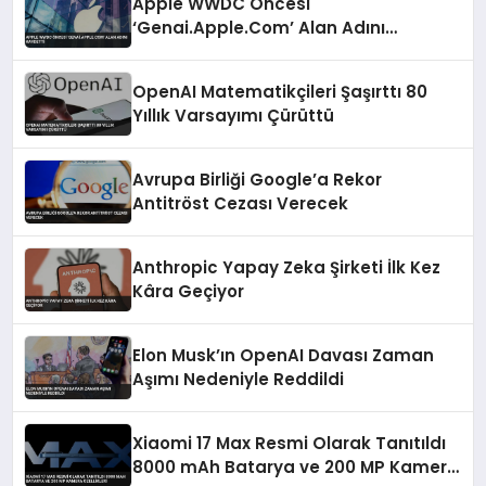
Apple WWDC Öncesi
‘Genai.Apple.Com’ Alan Adını
Kaydetti
OpenAI Matematikçileri Şaşırttı 80
Yıllık Varsayımı Çürüttü
Avrupa Birliği Google’a Rekor
Antitröst Cezası Verecek
Anthropic Yapay Zeka Şirketi İlk Kez
Kâra Geçiyor
Elon Musk’ın OpenAI Davası Zaman
Aşımı Nedeniyle Reddildi
Xiaomi 17 Max Resmi Olarak Tanıtıldı
8000 mAh Batarya ve 200 MP Kamera