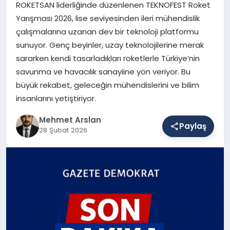
ROKETSAN liderliğinde düzenlenen TEKNOFEST Roket
Yarışması 2026, lise seviyesinden ileri mühendislik
çalışmalarına uzanan dev bir teknoloji platformu
SAĞLIK
sunuyor. Genç beyinler, uzay teknolojilerine merak
sararken kendi tasarladıkları roketlerle Türkiye’nin
savunma ve havacılık sanayiine yön veriyor. Bu
EĞITIM
büyük rekabet, geleceğin mühendislerini ve bilim
insanlarını yetiştiriyor.
DÜNYA
Mehmet Arslan
Paylaş
28 Şubat 2026
YAŞAM