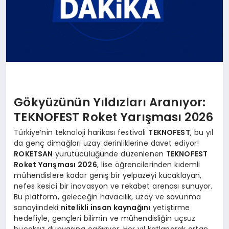
Gökyüzünün Yıldızları Aranıyor:
TEKNOFEST Roket Yarışması 2026
Türkiye’nin teknoloji harikası festivali
TEKNOFEST
, bu yıl
da genç dimağları uzay derinliklerine davet ediyor!
ROKETSAN
yürütücülüğünde düzenlenen
TEKNOFEST
Roket Yarışması 2026
, lise öğrencilerinden kıdemli
mühendislere kadar geniş bir yelpazeyi kucaklayan,
nefes kesici bir inovasyon ve rekabet arenası sunuyor.
Bu platform, geleceğin havacılık, uzay ve savunma
sanayiindeki
nitelikli insan kaynağını
yetiştirme
hedefiyle, gençleri bilimin ve mühendisliğin uçsuz
bucaksız dünyasına çağırıyor. Her yıl katlanarak artan