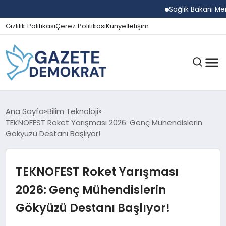
Sağlık Bakanı Memişoğl
Gizlilik Politikası
Çerez Politikası
Künye
İletişim
GÜNDEM
Ana Sayfa
Bilim Teknoloji
TEKNOFEST Roket Yarışması 2026: Genç Mühendislerin
Gökyüzü Destanı Başlıyor!
EKONOMI
TEKNOFEST Roket Yarışması
SPOR
2026: Genç Mühendislerin
Gökyüzü Destanı Başlıyor!
MAGAZIN