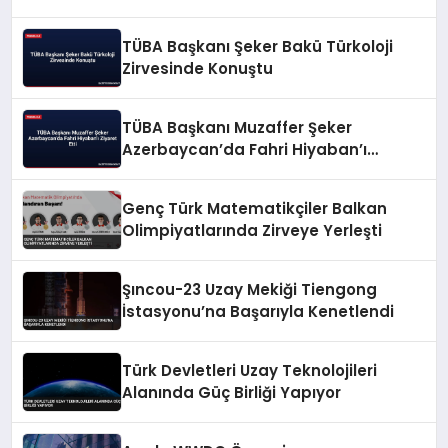
TÜBA Başkanı Şeker Bakü Türkoloji
Zirvesinde Konuştu
TÜBA Başkanı Muzaffer Şeker
Azerbaycan’da Fahri Hiyaban’ı
Ziyaret Etti
Genç Türk Matematikçiler Balkan
Olimpiyatlarında Zirveye Yerleşti
Şıncou-23 Uzay Mekiği Tiengong
İstasyonu’na Başarıyla Kenetlendi
Türk Devletleri Uzay Teknolojileri
Alanında Güç Birliği Yapıyor