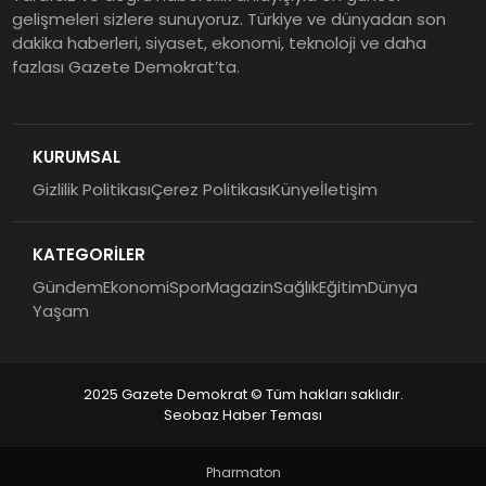
gelişmeleri sizlere sunuyoruz. Türkiye ve dünyadan son
dakika haberleri, siyaset, ekonomi, teknoloji ve daha
fazlası Gazete Demokrat’ta.
KURUMSAL
Gizlilik Politikası
Çerez Politikası
Künye
İletişim
KATEGORİLER
Gündem
Ekonomi
Spor
Magazin
Sağlık
Eğitim
Dünya
Yaşam
2025 Gazete Demokrat © Tüm hakları saklıdır.
Seobaz Haber Teması
Pharmaton