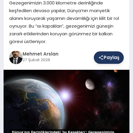
Gezegenimizin 3.000 kilometre derinliğinde
keşfedilen devasa yapılar, Dünya’nın manyetik
alanını koruyarak yaşamın devamlılığı için kilit bir rol
SAĞLIK
oynuyor. Bu “ısı kapakları”, gezegenimizi güneşin
zararlı etkilerinden koruyan görünmez bir kalkan
görevi üstleniyor.
EĞITIM
Mehmet Arslan
Paylaş
27 Şubat 2026
DÜNYA
YAŞAM