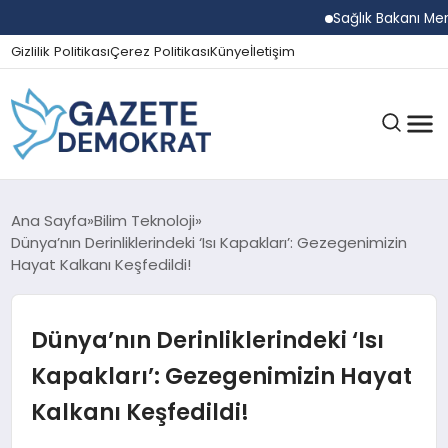
Sağlık Bakanı Memişoğl
Gizlilik Politikası
Çerez Politikası
Künye
İletişim
GÜNDEM
Ana Sayfa
Bilim Teknoloji
Dünya’nın Derinliklerindeki ‘Isı Kapakları’: Gezegenimizin
Hayat Kalkanı Keşfedildi!
EKONOMI
Dünya’nın Derinliklerindeki ‘Isı
SPOR
Kapakları’: Gezegenimizin Hayat
Kalkanı Keşfedildi!
MAGAZIN