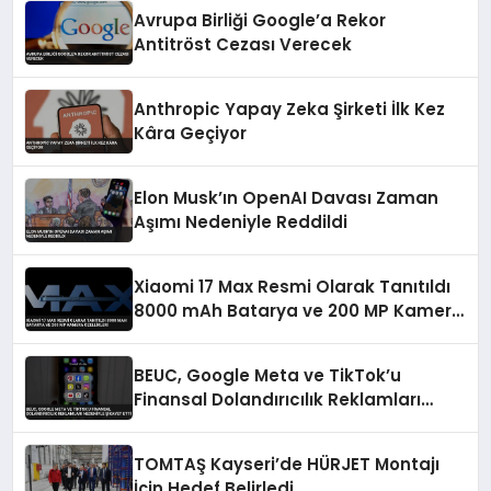
Avrupa Birliği Google’a Rekor
Antitröst Cezası Verecek
Anthropic Yapay Zeka Şirketi İlk Kez
Kâra Geçiyor
Elon Musk’ın OpenAI Davası Zaman
Aşımı Nedeniyle Reddildi
Xiaomi 17 Max Resmi Olarak Tanıtıldı
8000 mAh Batarya ve 200 MP Kamera
Özellikleri
BEUC, Google Meta ve TikTok’u
Finansal Dolandırıcılık Reklamları
Nedeniyle Şikayet Etti
TOMTAŞ Kayseri’de HÜRJET Montajı
İçin Hedef Belirledi