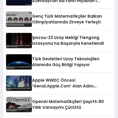
Azerbaycan’da Fahri Hiyaban’ı
Ziyaret Etti
Genç Türk Matematikçiler Balkan
Olimpiyatlarında Zirveye Yerleşti
Şıncou-23 Uzay Mekiği Tiengong
İstasyonu’na Başarıyla Kenetlendi
Türk Devletleri Uzay Teknolojileri
Alanında Güç Birliği Yapıyor
Apple WWDC Öncesi
‘Genai.Apple.Com’ Alan Adını
Kaydetti
OpenAI Matematikçileri Şaşırttı 80
Yıllık Varsayımı Çürüttü