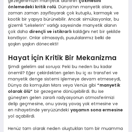
gezegenimizin manyetik alanının
çökmesini
önlemedeki kritik rolü
. Dünya’nın manyetik alanı,
zaman zaman zayıflayarak çok kutuplu, karmaşık ve
kaotik bir yapıya bürünebilir. Ancak simülasyonlar, bu
gizemli “Lekelerin” varlığı sayesinde manyetik alanın
çok daha
dirençli ve istikrarlı
kaldığını net bir şekilde
kanıtlıyor. Onlar olmasaydı, pusulalarımız belki de
şaşkın şaşkın dönecekti!
Hayat İçin Kritik Bir Mekanizma
Şimdi gelelim asıl soruya: Peki bu neden bu kadar
önemli? Eğer çekirdekten gelen bu iç ısı transferi ve
manyetik denge sistemi işlemeye devam etmeseydi,
Dünya da komşuları Mars veya Venüs gibi
“manyetik
olarak ölü”
bir gezegene dönüşebilirdi. Bu ise
güneşten gelen zararlı radyasyonun atmosferimizi
delip geçmesine, onu yavaş yavaş yok etmesine ve
en nihayetinde yeryüzündeki
yaşamın sona ermesine
yol açabilirdi.
Henüz tam olarak neden oluştukları tam bir muamma