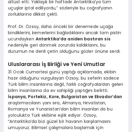
altüst etti. Yaklaşık bir haftadır Antarktika’ya tüm
uçuşlar iptal ediliyordu,” sözleriyle bu coğrafyanın
zorluklarına dikkat çekti.
Prof. Dr. Özsoy, daha önceki bir denemede uçağa
bindiklerini, kemerlerini bağladıklarını ancak tam pistin
ucundayken
Antarktika’da aniden bastıran sis
nedeniyle geri dönmek zorunda kaldıklarını, bu
durumun ne denli çetin olduğunu gözler önüne serdi.
Uluslararası İş Birliği ve Yeni Umutlar
31 Ocak Cumartesi günü yaptığı açıklamada, ekibin
hazır olduğunu vurgulayan Özsoy, bu seferin sadece
Türk bilim insanlarına değil, farklı coğrafyalardan gelen
bilim insanlarına da ev sahipliği yaptığını belirtti.
İspanya, Portekiz, Kore, Bulgaristan ve Ekvador’dan
araştırmacıların yanı sıra, Almanya, Hırvatistan,
Romanya ve Yunanistan’dan bilim insanları da bu
yolculukta Türk ekibine eşlik ediyor. Özsoy,
“Antarktika’da bizi güzel bir havanın karşılamasını
umuyoruz. Bilimsel çalışmalara başlamak için