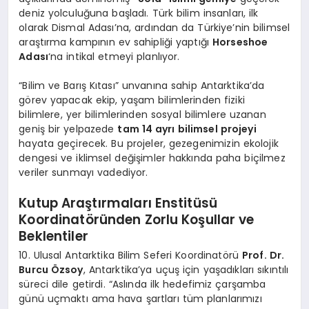
deniz yolculuğuna başladı. Türk bilim insanları, ilk
olarak Dismal Adası’na, ardından da Türkiye’nin bilimsel
araştırma kampının ev sahipliği yaptığı
Horseshoe
Adası
‘na intikal etmeyi planlıyor.
“Bilim ve Barış Kıtası” unvanına sahip Antarktika’da
görev yapacak ekip, yaşam bilimlerinden fiziki
bilimlere, yer bilimlerinden sosyal bilimlere uzanan
geniş bir yelpazede
tam 14 ayrı bilimsel projeyi
hayata geçirecek. Bu projeler, gezegenimizin ekolojik
dengesi ve iklimsel değişimler hakkında paha biçilmez
veriler sunmayı vadediyor.
Kutup Araştırmaları Enstitüsü
Koordinatöründen Zorlu Koşullar ve
Beklentiler
10. Ulusal Antarktika Bilim Seferi Koordinatörü
Prof. Dr.
Burcu Özsoy
, Antarktika’ya uçuş için yaşadıkları sıkıntılı
süreci dile getirdi. “Aslında ilk hedefimiz çarşamba
günü uçmaktı ama hava şartları tüm planlarımızı