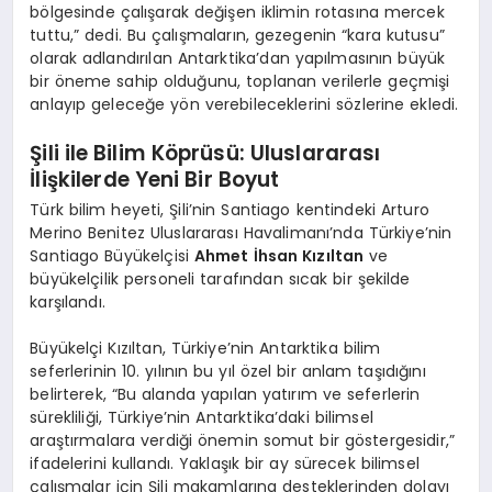
bölgesinde çalışarak değişen iklimin rotasına mercek
tuttu,” dedi. Bu çalışmaların, gezegenin “kara kutusu”
olarak adlandırılan Antarktika’dan yapılmasının büyük
bir öneme sahip olduğunu, toplanan verilerle geçmişi
anlayıp geleceğe yön verebileceklerini sözlerine ekledi.
Şili ile Bilim Köprüsü: Uluslararası
İlişkilerde Yeni Bir Boyut
Türk bilim heyeti, Şili’nin Santiago kentindeki Arturo
Merino Benitez Uluslararası Havalimanı’nda Türkiye’nin
Santiago Büyükelçisi
Ahmet İhsan Kızıltan
ve
büyükelçilik personeli tarafından sıcak bir şekilde
karşılandı.
Büyükelçi Kızıltan, Türkiye’nin Antarktika bilim
seferlerinin 10. yılının bu yıl özel bir anlam taşıdığını
belirterek, “Bu alanda yapılan yatırım ve seferlerin
sürekliliği, Türkiye’nin Antarktika’daki bilimsel
araştırmalara verdiği önemin somut bir göstergesidir,”
ifadelerini kullandı. Yaklaşık bir ay sürecek bilimsel
çalışmalar için Şili makamlarına desteklerinden dolayı