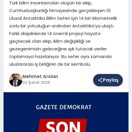
Türk bilim insanlarından oluşan bir ekip,
Cumhurbaşkanlığı himayesinde gerçekleşen 10.
Ulusal Antarktika Bilim Seferi için 14 bin kilometrelik
SAĞLIK
zorlu bir yolculuğun ardından Antarktika’ya ulaştı.
Farklı disiplinlerde 14 önemli projeyi hayata
geçirecek olan ekip, iklim değişikliği ve
EĞITIM
gezegenimizin geleceğine ışık tutacak veriler
toplamaya hazırlanıyor. Bu sefer aynı zamanda
DÜNYA
uluslararası iş birliğinin de bir sembolü.
Mehmet Arslan
Paylaş
22 Şubat 2026
YAŞAM