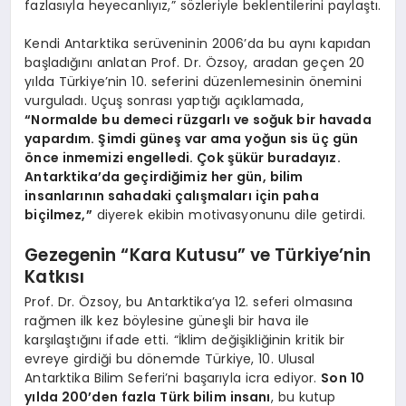
fazlasıyla heyecanlıyız,” sözleriyle beklentilerini paylaştı.
Kendi Antarktika serüveninin 2006’da bu aynı kapıdan
başladığını anlatan Prof. Dr. Özsoy, aradan geçen 20
yılda Türkiye’nin 10. seferini düzenlemesinin önemini
vurguladı. Uçuş sonrası yaptığı açıklamada,
“Normalde bu demeci rüzgarlı ve soğuk bir havada
yapardım. Şimdi güneş var ama yoğun sis üç gün
önce inmemizi engelledi. Çok şükür buradayız.
Antarktika’da geçirdiğimiz her gün, bilim
insanlarının sahadaki çalışmaları için paha
biçilmez,”
diyerek ekibin motivasyonunu dile getirdi.
Gezegenin “Kara Kutusu” ve Türkiye’nin
Katkısı
Prof. Dr. Özsoy, bu Antarktika’ya 12. seferi olmasına
rağmen ilk kez böylesine güneşli bir hava ile
karşılaştığını ifade etti. “İklim değişikliğinin kritik bir
evreye girdiği bu dönemde Türkiye, 10. Ulusal
Antarktika Bilim Seferi’ni başarıyla icra ediyor.
Son 10
yılda 200’den fazla Türk bilim insanı
, bu kutup