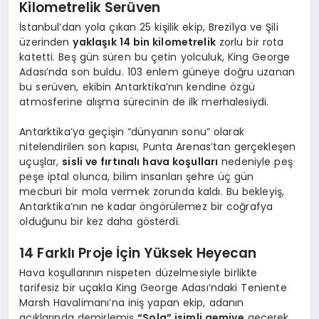
Kilometrelik Serüven
İstanbul’dan yola çıkan 25 kişilik ekip, Brezilya ve Şili
üzerinden
yaklaşık 14 bin kilometrelik
zorlu bir rota
katetti. Beş gün süren bu çetin yolculuk, King George
Adası’nda son buldu. 103 enlem güneye doğru uzanan
bu serüven, ekibin Antarktika’nın kendine özgü
atmosferine alışma sürecinin de ilk merhalesiydi.
Antarktika’ya geçişin “dünyanın sonu” olarak
nitelendirilen son kapısı, Punta Arenas’tan gerçekleşen
uçuşlar,
sisli ve fırtınalı hava koşulları
nedeniyle peş
peşe iptal olunca, bilim insanları şehre üç gün
mecburi bir mola vermek zorunda kaldı. Bu bekleyiş,
Antarktika’nın ne kadar öngörülemez bir coğrafya
olduğunu bir kez daha gösterdi.
14 Farklı Proje İçin Yüksek Heyecan
Hava koşullarının nispeten düzelmesiyle birlikte
tarifesiz bir uçakla King George Adası’ndaki Teniente
Marsh Havalimanı’na iniş yapan ekip, adanın
açıklarında demirlemiş
“Sola” isimli gemiye
geçerek