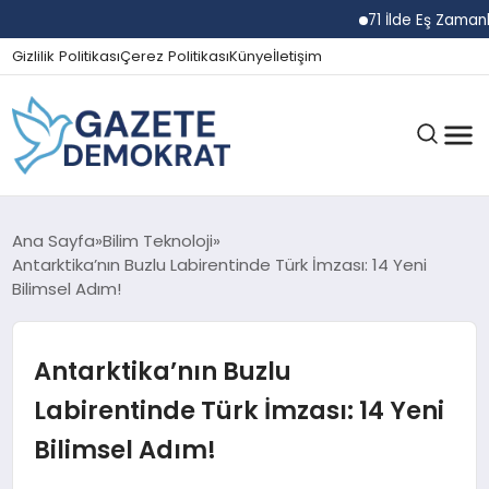
71 İlde Eş Zamanlı Na
Gizlilik Politikası
Çerez Politikası
Künye
İletişim
GÜNDEM
Ana Sayfa
Bilim Teknoloji
Antarktika’nın Buzlu Labirentinde Türk İmzası: 14 Yeni
Bilimsel Adım!
EKONOMI
Antarktika’nın Buzlu
SPOR
Labirentinde Türk İmzası: 14 Yeni
Bilimsel Adım!
MAGAZIN