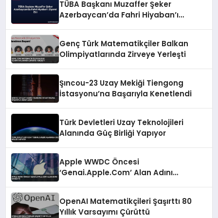
TÜBA Başkanı Muzaffer Şeker
Azerbaycan’da Fahri Hiyaban’ı
Ziyaret Etti
Genç Türk Matematikçiler Balkan
Olimpiyatlarında Zirveye Yerleşti
Şıncou-23 Uzay Mekiği Tiengong
İstasyonu’na Başarıyla Kenetlendi
Türk Devletleri Uzay Teknolojileri
Alanında Güç Birliği Yapıyor
Apple WWDC Öncesi
‘Genai.Apple.Com’ Alan Adını
Kaydetti
OpenAI Matematikçileri Şaşırttı 80
Yıllık Varsayımı Çürüttü