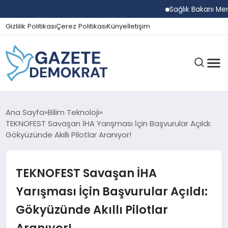
Sağlık Bakanı Memişoğ
Gizlilik Politikası
Çerez Politikası
Künye
İletişim
GÜNDEM
Ana Sayfa
Bilim Teknoloji
TEKNOFEST Savaşan İHA Yarışması İçin Başvurular Açıldı:
Gökyüzünde Akıllı Pilotlar Aranıyor!
EKONOMI
TEKNOFEST Savaşan İHA
SPOR
Yarışması İçin Başvurular Açıldı:
Gökyüzünde Akıllı Pilotlar
MAGAZIN
Aranıyor!