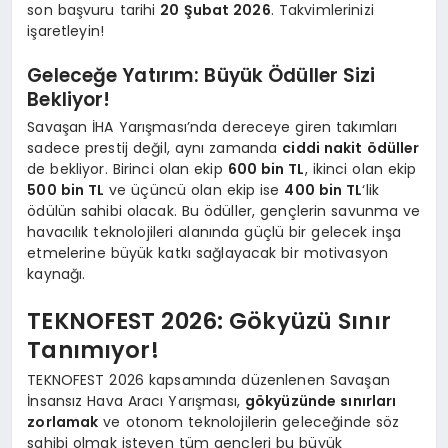
son başvuru tarihi
20 Şubat 2026
. Takvimlerinizi
işaretleyin!
Geleceğe Yatırım: Büyük Ödüller Sizi
Bekliyor!
Savaşan İHA Yarışması’nda dereceye giren takımları
sadece prestij değil, aynı zamanda
ciddi nakit ödüller
de bekliyor. Birinci olan ekip
600 bin TL
, ikinci olan ekip
500 bin TL
ve üçüncü olan ekip ise
400 bin TL
‘lik
ödülün sahibi olacak. Bu ödüller, gençlerin savunma ve
havacılık teknolojileri alanında güçlü bir gelecek inşa
etmelerine büyük katkı sağlayacak bir motivasyon
kaynağı.
TEKNOFEST 2026: Gökyüzü Sınır
Tanımıyor!
TEKNOFEST 2026 kapsamında düzenlenen Savaşan
İnsansız Hava Aracı Yarışması,
gökyüzünde sınırları
zorlamak
ve otonom teknolojilerin geleceğinde söz
sahibi olmak isteyen tüm gençleri bu büyük