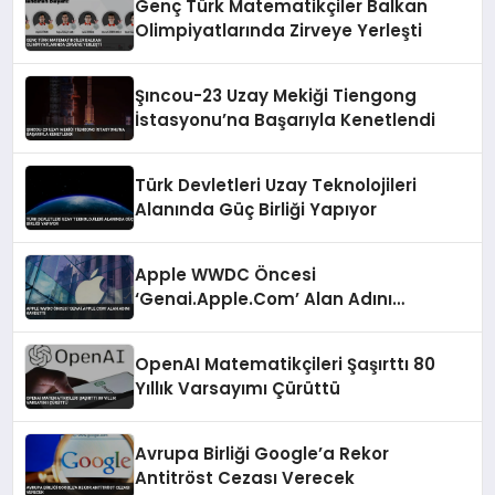
Genç Türk Matematikçiler Balkan
Olimpiyatlarında Zirveye Yerleşti
Şıncou-23 Uzay Mekiği Tiengong
İstasyonu’na Başarıyla Kenetlendi
Türk Devletleri Uzay Teknolojileri
Alanında Güç Birliği Yapıyor
Apple WWDC Öncesi
‘Genai.Apple.Com’ Alan Adını
Kaydetti
OpenAI Matematikçileri Şaşırttı 80
Yıllık Varsayımı Çürüttü
Avrupa Birliği Google’a Rekor
Antitröst Cezası Verecek