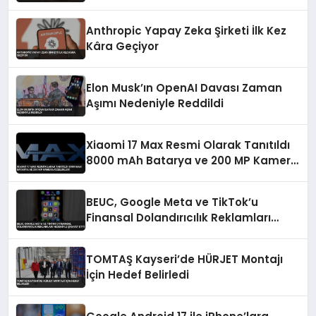
Anthropic Yapay Zeka Şirketi İlk Kez
Kâra Geçiyor
Elon Musk’ın OpenAI Davası Zaman
Aşımı Nedeniyle Reddildi
Xiaomi 17 Max Resmi Olarak Tanıtıldı
8000 mAh Batarya ve 200 MP Kamera
Özellikleri
BEUC, Google Meta ve TikTok’u
Finansal Dolandırıcılık Reklamları
Nedeniyle Şikayet Etti
TOMTAŞ Kayseri’de HÜRJET Montajı
İçin Hedef Belirledi