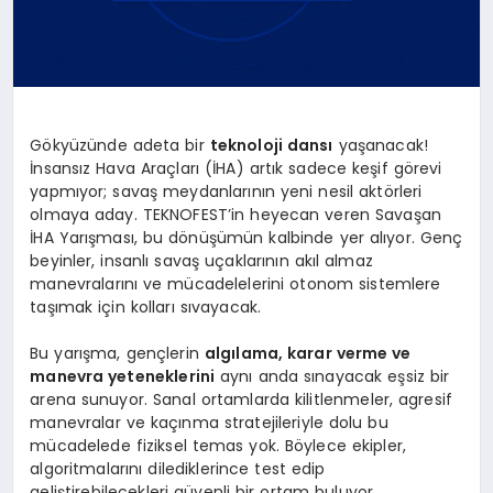
Gökyüzünde adeta bir
teknoloji dansı
yaşanacak!
İnsansız Hava Araçları (İHA) artık sadece keşif görevi
yapmıyor; savaş meydanlarının yeni nesil aktörleri
olmaya aday. TEKNOFEST’in heyecan veren Savaşan
İHA Yarışması, bu dönüşümün kalbinde yer alıyor. Genç
beyinler, insanlı savaş uçaklarının akıl almaz
manevralarını ve mücadelelerini otonom sistemlere
taşımak için kolları sıvayacak.
Bu yarışma, gençlerin
algılama, karar verme ve
manevra yeteneklerini
aynı anda sınayacak eşsiz bir
arena sunuyor. Sanal ortamlarda kilitlenmeler, agresif
manevralar ve kaçınma stratejileriyle dolu bu
mücadelede fiziksel temas yok. Böylece ekipler,
algoritmalarını dilediklerince test edip
geliştirebilecekleri güvenli bir ortam buluyor.