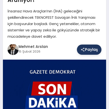
İnsansız Hava Araçları’nın (İHA) geleceğini
SAĞLIK
şekillendirecek TEKNOFEST Savaşan İHA Yarışması
için başvurular başladı. Genç yetenekler, otonom
sistemler ve yapay zeka ile gökyüzünde stratejik bir
EĞITIM
mücadeleye davet ediliyor.
Mehmet Arslan
Paylaş
15 Şubat 2026
DÜNYA
YAŞAM