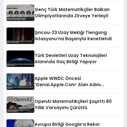
Genç Türk Matematikçiler Balkan
Olimpiyatlarında Zirveye Yerleşti
Şıncou-23 Uzay Mekiği Tiengong
İstasyonu’na Başarıyla Kenetlendi
Türk Devletleri Uzay Teknolojileri
Alanında Güç Birliği Yapıyor
Apple WWDC Öncesi
‘Genai.Apple.Com’ Alan Adını
Kaydetti
OpenAI Matematikçileri Şaşırttı 80
Yıllık Varsayımı Çürüttü
Avrupa Birliği Google’a Rekor