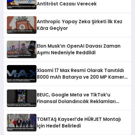
Antitröst Cezası Verecek
Anthropic Yapay Zeka Şirketi İlk Kez
Kâra Geçiyor
Elon Musk’ın OpenAI Davası Zaman
Aşımı Nedeniyle Reddildi
Xiaomi 17 Max Resmi Olarak Tanıtıldı
8000 mAh Batarya ve 200 MP Kamera
Özellikleri
BEUC, Google Meta ve TikTok’u
Finansal Dolandırıcılık Reklamları
Nedeniyle Şikayet Etti
TOMTAŞ Kayseri’de HÜRJET Montajı
İçin Hedef Belirledi