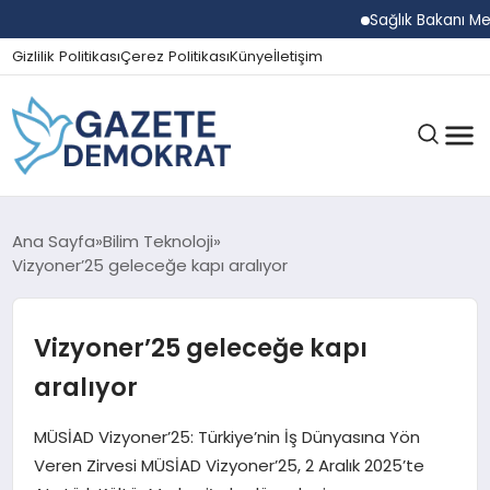
Sağlık Bakanı Memişo
Gizlilik Politikası
Çerez Politikası
Künye
İletişim
GÜNDEM
Ana Sayfa
Bilim Teknoloji
Vizyoner’25 geleceğe kapı aralıyor
EKONOMI
Vizyoner’25 geleceğe kapı
aralıyor
SPOR
MÜSİAD Vizyoner’25: Türkiye’nin İş Dünyasına Yön
Veren Zirvesi MÜSİAD Vizyoner’25, 2 Aralık 2025’te
MAGAZIN