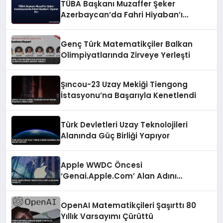
TÜBA Başkanı Muzaffer Şeker
Azerbaycan’da Fahri Hiyaban’ı
Ziyaret Etti
Genç Türk Matematikçiler Balkan
Olimpiyatlarında Zirveye Yerleşti
Şıncou-23 Uzay Mekiği Tiengong
İstasyonu’na Başarıyla Kenetlendi
Türk Devletleri Uzay Teknolojileri
Alanında Güç Birliği Yapıyor
Apple WWDC Öncesi
‘Genai.Apple.Com’ Alan Adını
Kaydetti
OpenAI Matematikçileri Şaşırttı 80
Yıllık Varsayımı Çürüttü