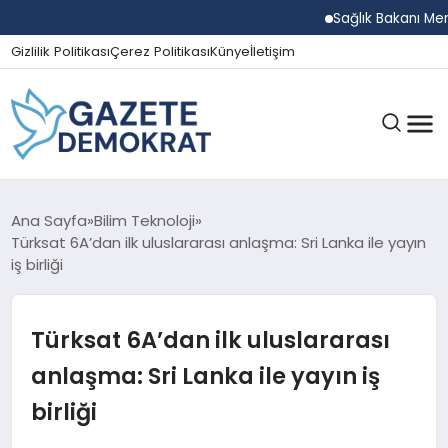
Sağlık Bakanı Memişoğl
Gizlilik Politikası
Çerez Politikası
Künye
İletişim
GÜNDEM
Ana Sayfa
Bilim Teknoloji
Türksat 6A’dan ilk uluslararası anlaşma: Sri Lanka ile yayın
iş birliği
EKONOMI
Türksat 6A’dan ilk uluslararası
SPOR
anlaşma: Sri Lanka ile yayın iş
birliği
MAGAZIN