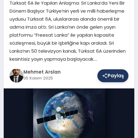
Türksat 6A ile Yapılan Anlaşma: Sri Lanka’da Yeni Bir
Dönem Başlıyor Türkiye’nin yerli ve milli haberleşme
uydusu Türksat 6A, uluslararası alanda önemli bir
SAĞLIK
adıma imza attı. Sri Lanka’nın önde gelen yayın
platformu “Freesat Lanka” ile yapılan kapasite
sözleşmesi, büyük bir işbirliğine kapı araladı. Sri
EĞITIM
Lanka’nın 50 televizyon kanalı, Türksat 6A üzerinden
kesintisiz yayın yapmaya başlayacak….
DÜNYA
Mehmet Arslan
Paylaş
05 Kasım 2025
YAŞAM