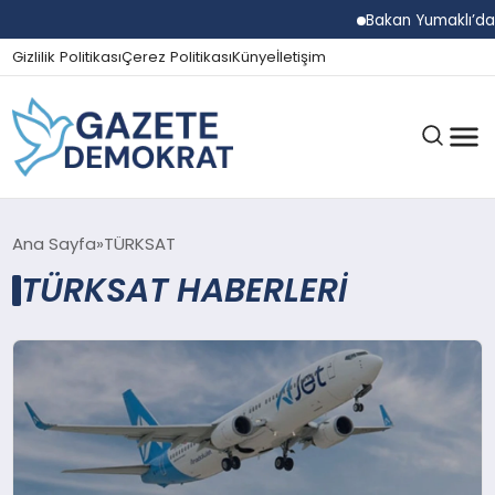
Bakan Yumaklı’dan B
Gizlilik Politikası
Çerez Politikası
Künye
İletişim
GÜNDEM
Ana Sayfa
TÜRKSAT
TÜRKSAT HABERLERI
EKONOMI
SPOR
MAGAZIN