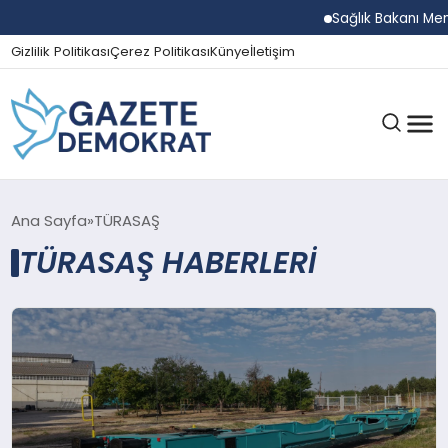
Sağlık Bakanı Memi
Gizlilik Politikası
Çerez Politikası
Künye
İletişim
GÜNDEM
Ana Sayfa
TÜRASAŞ
TÜRASAŞ HABERLERI
EKONOMI
SPOR
MAGAZIN