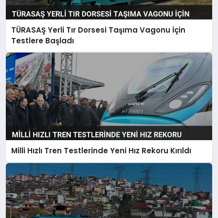
TÜRASAŞ Yerli Tır Dorsesi Taşıma Vagonu İçin
SAĞLIK
Testlere Başladı
EĞITIM
DÜNYA
YAŞAM
Milli Hızlı Tren Testlerinde Yeni Hız Rekoru Kırıldı