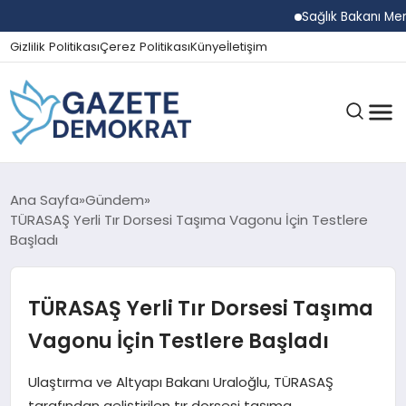
Sağlık Bakanı Memişoğl
Gizlilik Politikası
Çerez Politikası
Künye
İletişim
GÜNDEM
Ana Sayfa
Gündem
TÜRASAŞ Yerli Tır Dorsesi Taşıma Vagonu İçin Testlere
Başladı
EKONOMI
TÜRASAŞ Yerli Tır Dorsesi Taşıma
SPOR
Vagonu İçin Testlere Başladı
Ulaştırma ve Altyapı Bakanı Uraloğlu, TÜRASAŞ
MAGAZIN
tarafından geliştirilen tır dorsesi taşıma