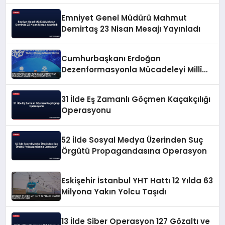
Emniyet Genel Müdürü Mahmut
Demirtaş 23 Nisan Mesajı Yayınladı
Cumhurbaşkanı Erdoğan
Dezenformasyonla Mücadeleyi Millî
Güvenlik Sorunu Saydı
31 İlde Eş Zamanlı Göçmen Kaçakçılığı
Operasyonu
52 İlde Sosyal Medya Üzerinden Suç
Örgütü Propagandasına Operasyon
Eskişehir İstanbul YHT Hattı 12 Yılda 63
Milyona Yakın Yolcu Taşıdı
13 İlde Siber Operasyon 127 Gözaltı ve