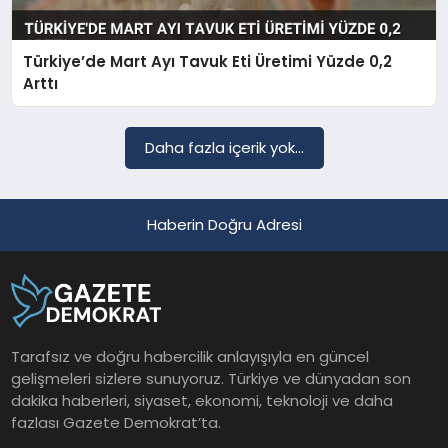
Türkiye’de Mart Ayı Tavuk Eti Üretimi Yüzde 0,2
SAĞLIK
Arttı
EĞITIM
Daha fazla içerik yok...
DÜNYA
Haberin Doğru Adresi
YAŞAM
Tarafsız ve doğru habercilik anlayışıyla en güncel
gelişmeleri sizlere sunuyoruz. Türkiye ve dünyadan son
dakika haberleri, siyaset, ekonomi, teknoloji ve daha
fazlası Gazete Demokrat’ta.