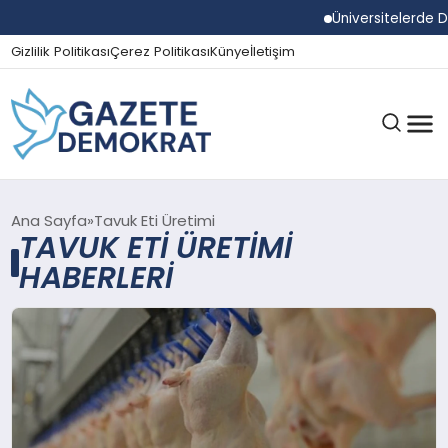
Üniversitelerde 
Gizlilik Politikası
Çerez Politikası
Künye
İletişim
GÜNDEM
Ana Sayfa
Tavuk Eti Üretimi
TAVUK ETI ÜRETIMI
HABERLERI
EKONOMI
SPOR
MAGAZIN