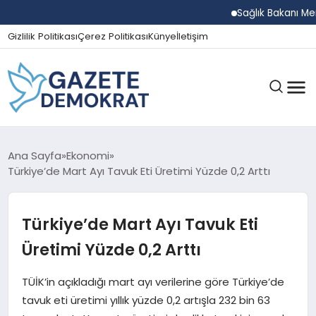
Sağlık Bakanı Memişoğl
Gizlilik Politikası
Çerez Politikası
Künye
İletişim
GÜNDEM
Ana Sayfa
Ekonomi
Türkiye’de Mart Ayı Tavuk Eti Üretimi Yüzde 0,2 Arttı
EKONOMI
Türkiye’de Mart Ayı Tavuk Eti
Üretimi Yüzde 0,2 Arttı
SPOR
TÜİK’in açıkladığı mart ayı verilerine göre Türkiye’de
tavuk eti üretimi yıllık yüzde 0,2 artışla 232 bin 63
MAGAZIN