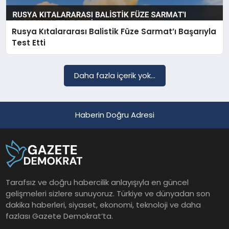
Rusya Kıtalararası Balistik Füze Sarmat’ı Başarıyla
SAĞLIK
Test Etti
EĞITIM
Daha fazla içerik yok...
DÜNYA
Haberin Doğru Adresi
YAŞAM
Tarafsız ve doğru habercilik anlayışıyla en güncel
gelişmeleri sizlere sunuyoruz. Türkiye ve dünyadan son
dakika haberleri, siyaset, ekonomi, teknoloji ve daha
fazlası Gazete Demokrat’ta.