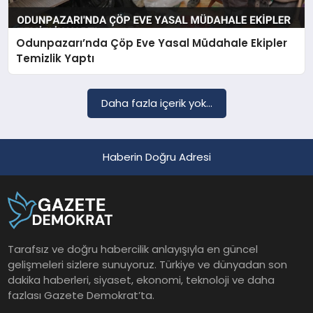
Odunpazarı’nda Çöp Eve Yasal Müdahale Ekipler
SAĞLIK
Temizlik Yaptı
EĞITIM
Daha fazla içerik yok...
DÜNYA
Haberin Doğru Adresi
YAŞAM
Tarafsız ve doğru habercilik anlayışıyla en güncel
gelişmeleri sizlere sunuyoruz. Türkiye ve dünyadan son
dakika haberleri, siyaset, ekonomi, teknoloji ve daha
fazlası Gazete Demokrat’ta.