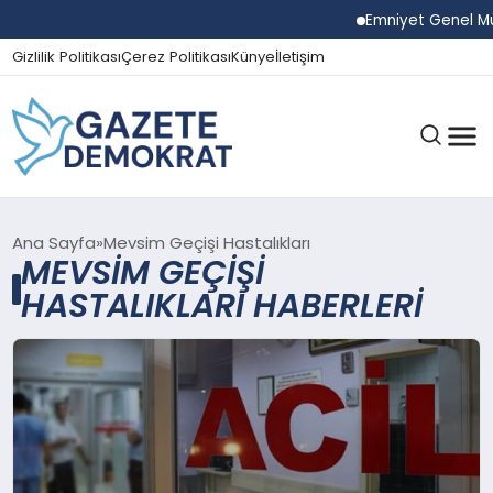
Emniyet Genel Müd
Gizlilik Politikası
Çerez Politikası
Künye
İletişim
GÜNDEM
Ana Sayfa
Mevsim Geçişi Hastalıkları
MEVSIM GEÇIŞI
HASTALIKLARI HABERLERI
EKONOMI
SPOR
MAGAZIN